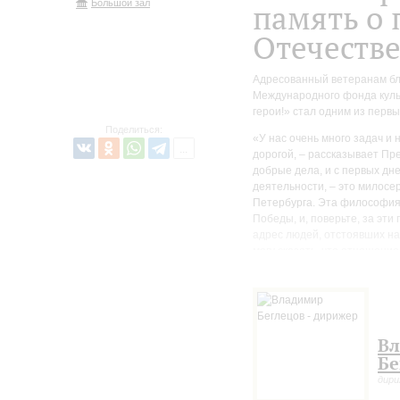
Большой зал
память о 
Отечеств
Адресованный ветеранам бл
Международного фонда культ
герои!» стал одним из перв
Поделиться:
«У нас очень много задач и
дорогой, – рассказывает Пр
добрые дела, и с первых дн
деятельности, – это милосер
Петербурга. Эта философия 
Победы, и, поверьте, за эти
адрес людей, отстоявших на
могу сказать, что отношение
«Священная война», у нас ве
такого единодушия».
На Праздничном благотворит
не забыто», выступят Конце
В
М.И.Глинки под управление
Бе
дир