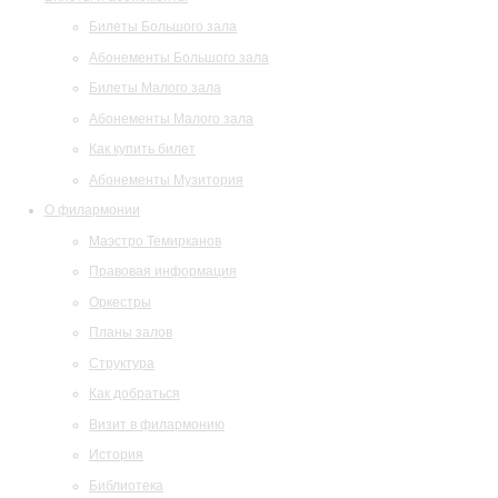
Билеты Большого зала
Абонементы Большого зала
Билеты Малого зала
Абонементы Малого зала
Как купить билет
Абонементы Музитория
О филармонии
Маэстро Темирканов
Правовая информация
Оркестры
Планы залов
Структура
Как добраться
Визит в филармонию
История
Библиотека