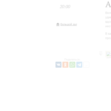
А
20:00
Вел
уди
вдо
Большой зал
нео
В к
про
Поделиться: