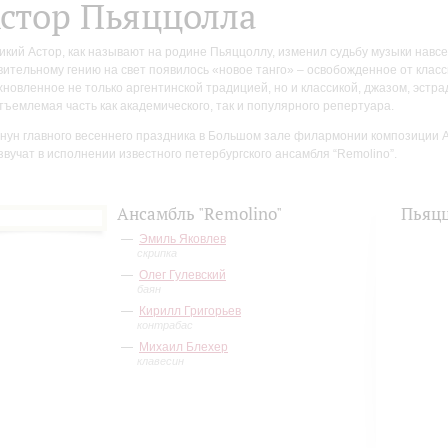
стор Пьяццолла
икий Астор, как называют на родине Пьяццоллу, изменил судьбу музыки навсе
вительному гению на свет появилось «новое танго» – освобожденное от класс
хновленное не только аргентинской традицией, но и классикой, джазом, эстра
тъемлемая часть как академического, так и популярного репертуара.
анун главного весеннего праздника в Большом зале филармонии композиции
звучат в исполнении известного петербургского ансамбля “Remolino”.
Ансамбль "Remolino"
Пьяц
Эмиль Яковлев
скрипка
Олег Гулевский
баян
Кирилл Григорьев
контрабас
Михаил Блехер
клавесин