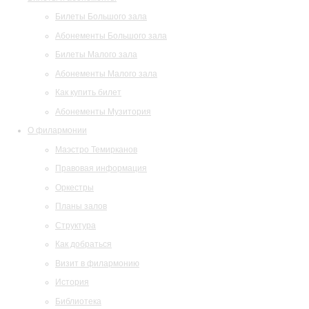
Билеты Большого зала
Абонементы Большого зала
Билеты Малого зала
Абонементы Малого зала
Как купить билет
Абонементы Музитория
О филармонии
Маэстро Темирканов
Правовая информация
Оркестры
Планы залов
Структура
Как добраться
Визит в филармонию
История
Библиотека