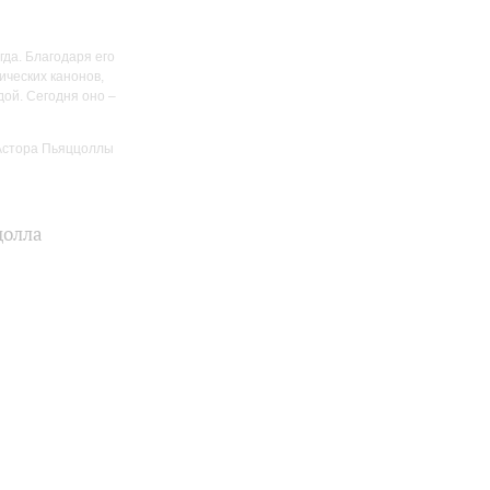
гда. Благодаря его
ических канонов,
дой. Сегодня оно –
 Астора Пьяццоллы
цолла