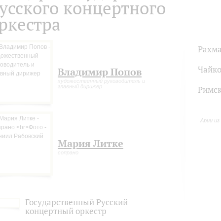
усского концертного
ркестра
Рахм
Чайко
Владимир Попов
художественный руководитель и
главный дирижер
Римск
Арии из
Мария Литке
сопрано
Государственный Русский
концертный оркестр