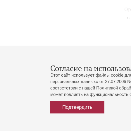
Ор
СП
Согласие на использов
Этот сайт использует файлы cookie дл
персональных данных» от 27.07.2006 №
соответствии с нашей
Политикой обра
может повлиять на функциональность са
Большой зал:
191186, Санкт-Петербург, Миха
+7 (812) 240-01-00, +7 (812) 24
Подтвердить
Малый зал:
191011, Санкт-Петербург, Невск
+7 (812) 240-01-00, +7 (812) 24
Напишите нам:
MAX