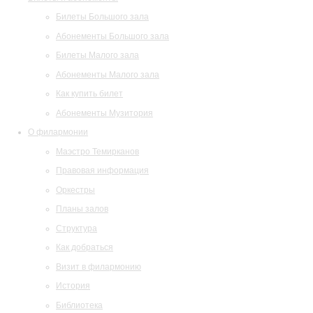
Билеты Большого зала
Абонементы Большого зала
Билеты Малого зала
Абонементы Малого зала
Как купить билет
Абонементы Музитория
О филармонии
Маэстро Темирканов
Правовая информация
Оркестры
Планы залов
Структура
Как добраться
Визит в филармонию
История
Библиотека