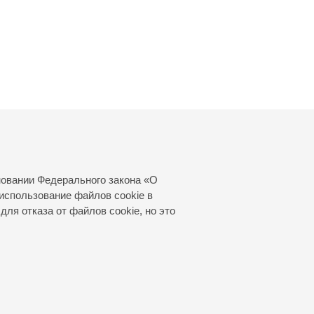
новании Федерального закона «О
использование файлов cookie в
для отказа от файлов cookie, но это
© 2000—2026
«Санкт-Петербургская
филармония им. Д.Д.Шостаковича»
Создание сайта
—
Интернет-Технологии
, 2016 год