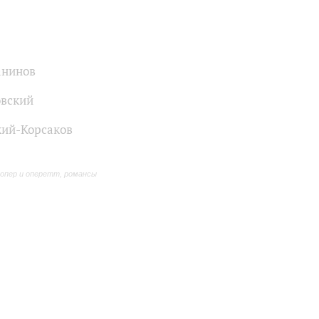
анинов
вский
ий-Корсаков
 опер и оперетт, романсы