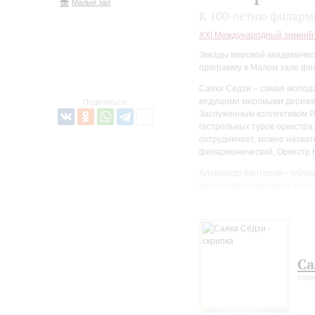
Малый зал
К 100-летию филар
XXI Международный зимний
Звезды мировой академическ
программу в Малом зале фи
Саяка Седзи – самая молода
ведущими мировыми дирижер
Поделиться:
Заслуженным коллективом Ро
гастрольных туров оркестра
сотрудничает, можно назва
филармонический, Оркестр 
Александр Канторов – облад
удостоенный критикой титул
музыканта проходят в крупн
Концертхаус, Парижская фил
на таких престижных фестива
2021 Александр Канторов д
Са
скри