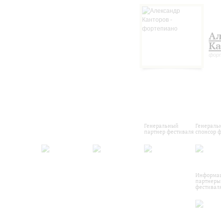
Ал
Ка
форт
Генеральный
Генераль
партнер фестиваля
спонсор 
Информа
партнеры
фестивал