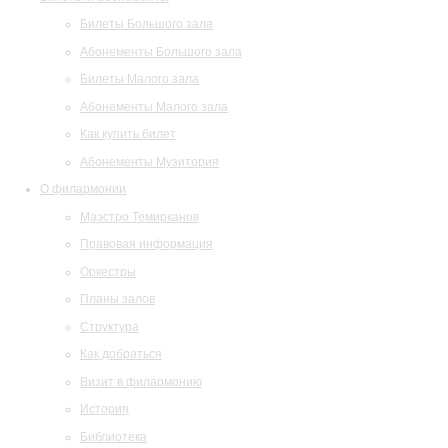
Билеты Большого зала
Абонементы Большого зала
Билеты Малого зала
Абонементы Малого зала
Как купить билет
Абонементы Музитория
О филармонии
Маэстро Темирканов
Правовая информация
Оркестры
Планы залов
Структура
Как добраться
Визит в филармонию
История
Библиотека