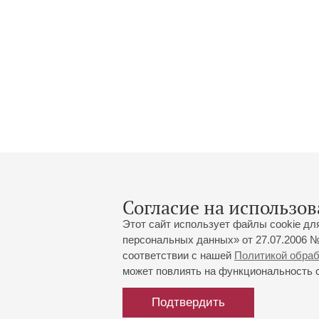
Согласие на использов
Этот сайт использует файлы cookie дл
персональных данных» от 27.07.2006 №
соответствии с нашей
Политикой обра
может повлиять на функциональность са
Большой зал:
191186, Санкт-Петербург, Миха
+7 (812) 240-01-00, +7 (812) 24
Подтвердить
Малый зал:
191011, Санкт-Петербург, Невск
+7 (812) 240-01-00, +7 (812) 24