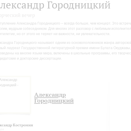
лександр Городницкий
орческий вечер
тупление Александра Городницкого – всегда больше, чем концерт. Это встре
огим, мудрым собеседником. Для многих этот разговор с любимым исполнител
ятилетие, но от этого не теряет ни важности, ни увлекательности.
ксандра Городницкого называют одним из основоположников жанра авторской 
вый лауреат Государственной литературной премии имени Булата Окуджавы, 
еведены на многие языки мира, включены в школьные программы, его творчес
дидатские и докторские диссертации.
Александр
Городницкий
ксандр Костромин
ара