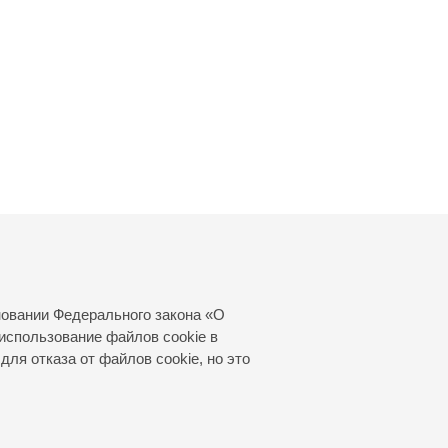
новании Федерального закона «О
использование файлов cookie в
для отказа от файлов cookie, но это
© 2000—2026
«Санкт-Петербургская
филармония им. Д.Д.Шостаковича»