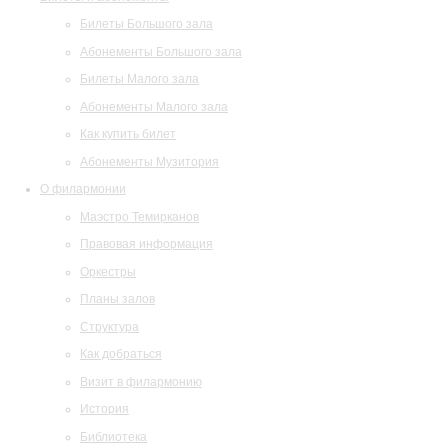
Билеты Большого зала
Абонементы Большого зала
Билеты Малого зала
Абонементы Малого зала
Как купить билет
Абонементы Музитория
О филармонии
Маэстро Темирканов
Правовая информация
Оркестры
Планы залов
Структура
Как добраться
Визит в филармонию
История
Библиотека