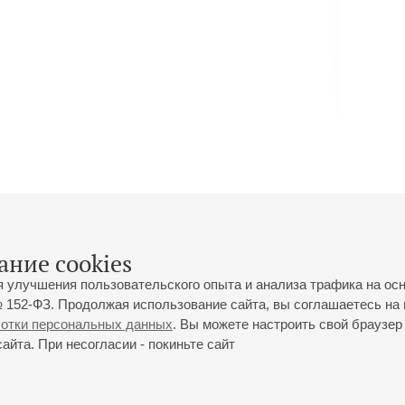
ание cookies
я улучшения пользовательского опыта и анализа трафика на ос
 152-ФЗ. Продолжая использование сайта, вы соглашаетесь на 
ботки персональных данных
. Вы можете настроить свой браузер 
йта. При несогласии - покиньте сайт
йловская ул., 2
Часы работы кассы Большого зала: с 11:00 до 20:30
0-01-80
Перерыв с 15:00 до 16:00
ий пр., 30
Часы работы кассы Малого зала: с 11:00 до 19:00
0-01-70
Перерыв с 15:00 до 16:00