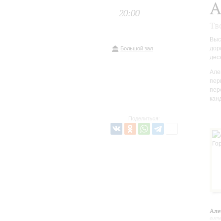
А
20:00
Тв
Выс
дор
Большой зал
дес
Але
пер
пер
кан
Поделиться:
Але
гит