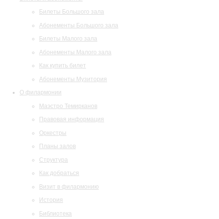
Билеты Большого зала
Абонементы Большого зала
Билеты Малого зала
Абонементы Малого зала
Как купить билет
Абонементы Музитория
О филармонии
Маэстро Темирканов
Правовая информация
Оркестры
Планы залов
Структура
Как добраться
Визит в филармонию
История
Библиотека