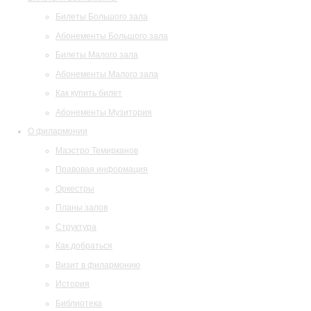
Билеты Большого зала
Абонементы Большого зала
Билеты Малого зала
Абонементы Малого зала
Как купить билет
Абонементы Музитория
О филармонии
Маэстро Темирканов
Правовая информация
Оркестры
Планы залов
Структура
Как добраться
Визит в филармонию
История
Библиотека