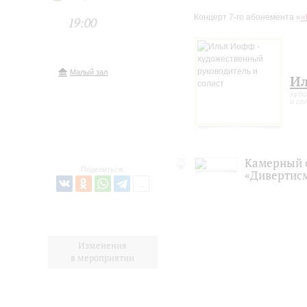
Концерт 7-го абонемента «
«
19:00
Малый зал
И
худо
и со
Камерный 
Поделиться:
«Дивертис
Изменения
в мероприятии