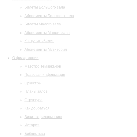
Билеты Большого зала
Абонементы Большого зала
Билеты Малого зала
Абонементы Малого зала
Как купить билет
Абонементы Музитория
О филармонии
Маэстро Темирканов
Правовая информация
Оркестры
Планы залов
Структура
Как добраться
Визит в филармонию
История
Библиотека