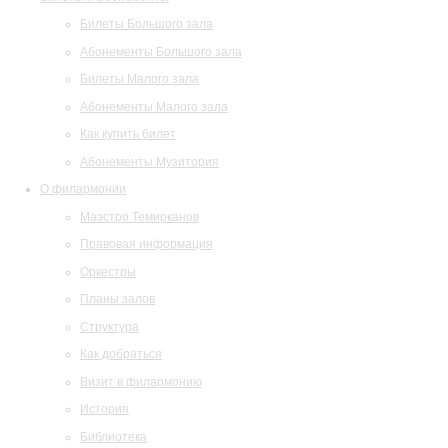
Билеты Большого зала
Абонементы Большого зала
Билеты Малого зала
Абонементы Малого зала
Как купить билет
Абонементы Музитория
О филармонии
Маэстро Темирканов
Правовая информация
Оркестры
Планы залов
Структура
Как добраться
Визит в филармонию
История
Библиотека