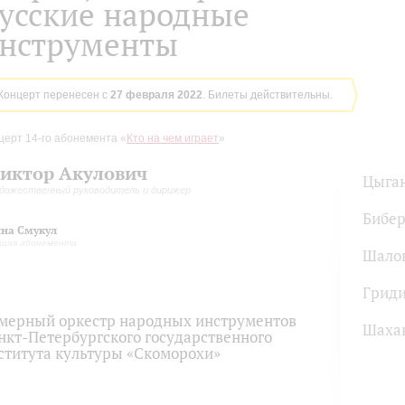
усские народные
нструменты
Концерт перенесен с
27 февраля 2022
. Билеты действительны.
церт 14-го абонемента «
Кто на чем играет
»
иктор Акулович
Цыга
дожественный руководитель и дирижер
Бибер
на Смукул
ущая абонемента
Шало
Грид
мерный оркестр народных инструментов
Шаха
нкт-Петербургского государственного
ститута культуры «Скоморохи»