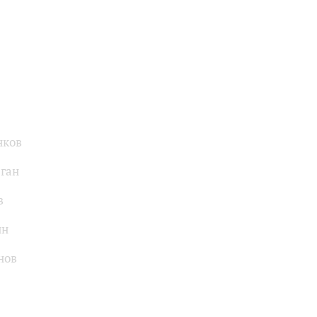
нков
ган
в
ин
нов