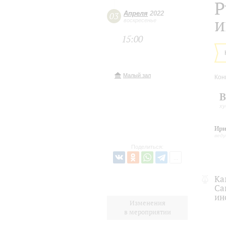
Р
Апреля
2022
03
и
воскресенье
15:00
Малый зал
Кон
В
ху
Ири
вед
Поделиться:
Ка
Са
ин
Изменения
в мероприятии