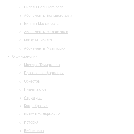
Билеты Большого зала
Абонементы Большого зала
Билеты Малого зала
Абонементы Малого зала
Как купить билет
Абонементы Музитория
О филармонии
Маэстро Темирканов
Правовая информация
Оркестры
Планы залов
Структура
Как добраться
Визит в филармонию
История
Библиотека