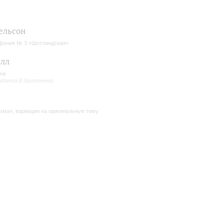
ельсон
ония № 3 «Шотландская»
елл
на
аботка Б.Бриттена)
гма», вариации на оригинальную тему