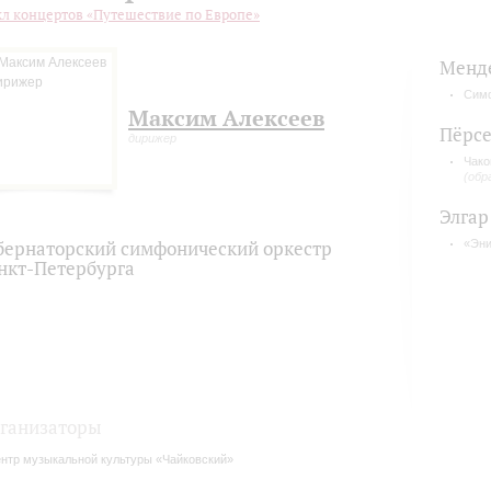
л концертов «Путешествие по Европе»
Менд
Симф
Максим Алексеев
Пёрс
дирижер
Чако
(обр
Элгар
бернаторский симфонический оркестр
«Эни
нкт-Петербурга
ганизаторы
нтр музыкальной культуры «Чайковский»