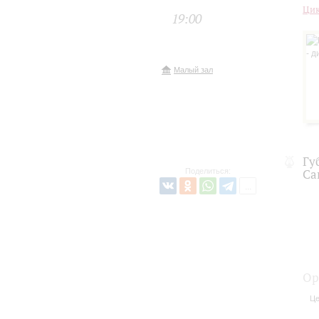
Цик
19:00
Малый зал
Гу
Поделиться:
Са
Ор
Це