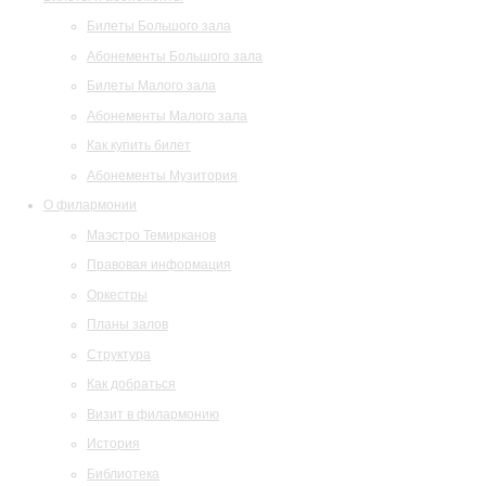
Билеты Большого зала
Абонементы Большого зала
Билеты Малого зала
Абонементы Малого зала
Как купить билет
Абонементы Музитория
О филармонии
Маэстро Темирканов
Правовая информация
Оркестры
Планы залов
Структура
Как добраться
Визит в филармонию
История
Библиотека