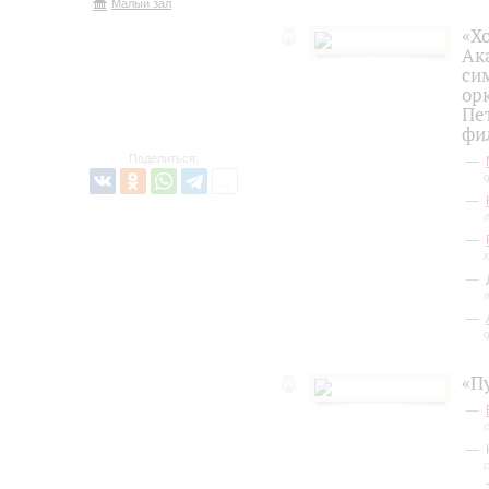
Малый зал
«Х
Ак
си
ор
Пе
фи
Поделиться:
«П