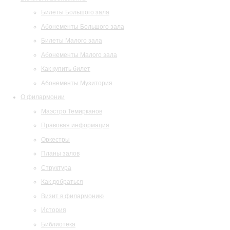
Билеты Большого зала
Абонементы Большого зала
Билеты Малого зала
Абонементы Малого зала
Как купить билет
Абонементы Музитория
О филармонии
Маэстро Темирканов
Правовая информация
Оркестры
Планы залов
Структура
Как добраться
Визит в филармонию
История
Библиотека