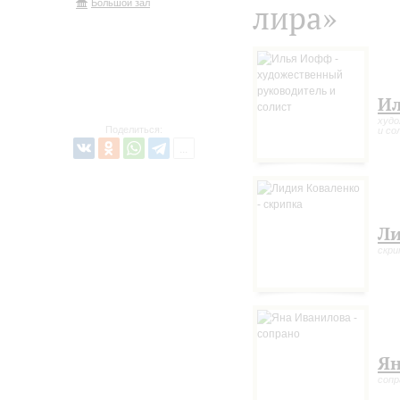
Большой зал
лира»
И
худо
Поделиться:
и со
Ли
скри
Ян
сопр