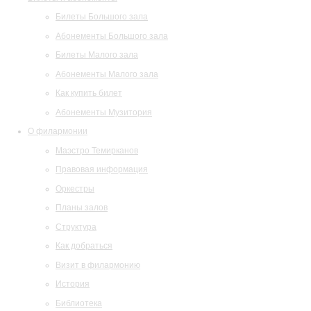
Билеты Большого зала
Абонементы Большого зала
Билеты Малого зала
Абонементы Малого зала
Как купить билет
Абонементы Музитория
О филармонии
Маэстро Темирканов
Правовая информация
Оркестры
Планы залов
Структура
Как добраться
Визит в филармонию
История
Библиотека