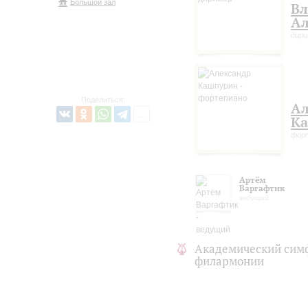
Большой зал
В
Ал
дир
Поделиться:
Ал
К
фор
Артём
Варгафтик
ведущий
Академический сим
филармонии