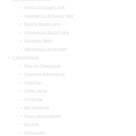
Билеты Большого зала
Абонементы Большого зала
Билеты Малого зала
Абонементы Малого зала
Как купить билет
Абонементы Музитория
О филармонии
Маэстро Темирканов
Правовая информация
Оркестры
Планы залов
Структура
Как добраться
Визит в филармонию
История
Библиотека