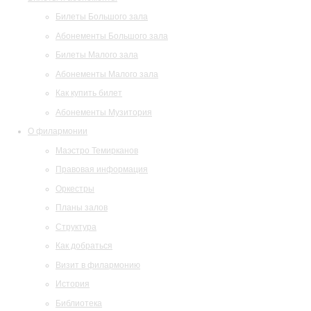
Билеты Большого зала
Абонементы Большого зала
Билеты Малого зала
Абонементы Малого зала
Как купить билет
Абонементы Музитория
О филармонии
Маэстро Темирканов
Правовая информация
Оркестры
Планы залов
Структура
Как добраться
Визит в филармонию
История
Библиотека