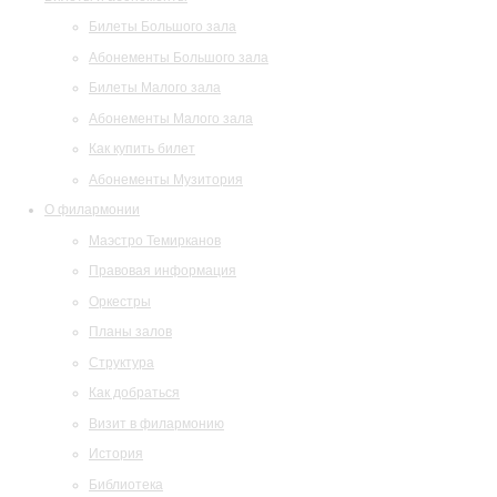
Билеты Большого зала
Абонементы Большого зала
Билеты Малого зала
Абонементы Малого зала
Как купить билет
Абонементы Музитория
О филармонии
Маэстро Темирканов
Правовая информация
Оркестры
Планы залов
Структура
Как добраться
Визит в филармонию
История
Библиотека