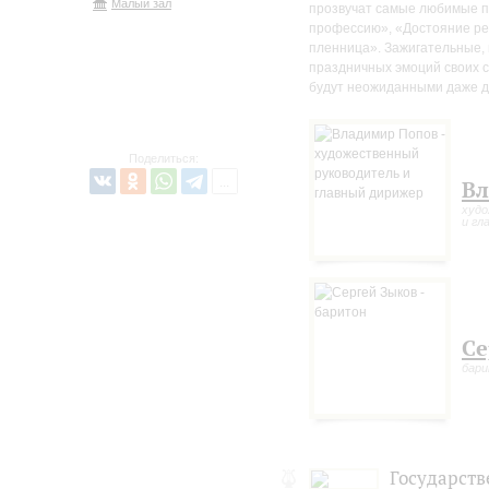
Малый зал
прозвучат самые любимые п
профессию», «Достояние рес
пленница». Зажигательные, 
праздничных эмоций своих 
будут неожиданными даже д
Поделиться:
Вл
худо
и гл
Се
бар
Государств