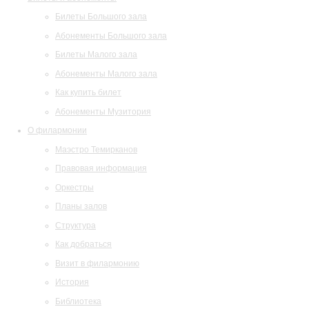
Билеты Большого зала
Абонементы Большого зала
Билеты Малого зала
Абонементы Малого зала
Как купить билет
Абонементы Музитория
О филармонии
Маэстро Темирканов
Правовая информация
Оркестры
Планы залов
Структура
Как добраться
Визит в филармонию
История
Библиотека