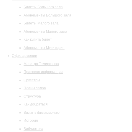
Билеты Большого зала
Абонементы Большого зала
Билеты Малого зала
Абонементы Малого зала
Как купить билет
Абонементы Музитория
О филармонии
Маэстро Темирканов
Правовая информация
Оркестры
Планы залов
Структура
Как добраться
Визит в филармонию
История
Библиотека