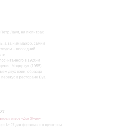
 Петр Лаул, на пюпитрах
ь, а за ним мажор, самим
следом – последний
рти.
посчитанного в 1920-м
щение Моцарту» (1955).
меж двух войн, образца
й перекус в ресторане Буа
оится лекция. О
рт
 и предъявлению билета
тюра к опере «Дон Жуан»
ерт № 27 для фортепиано с оркестром