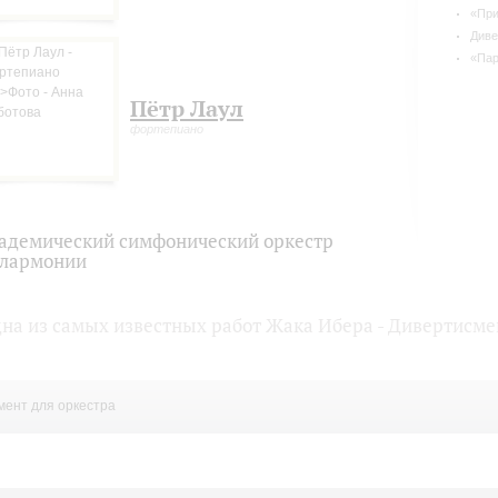
«При
Диве
«Пар
Пётр Лаул
фортепиано
адемический симфонический оркестр
лармонии
дна из самых известных работ Жака Ибера - Дивертисме
мент для оркестра