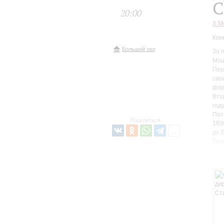
С
20:00
X М
Кон
Большой зал
За 
Моц
Пер
сво
фор
Вто
год
Пот
Поделиться:
193
де 
При
Ле
В 1
про
на 
Вхо