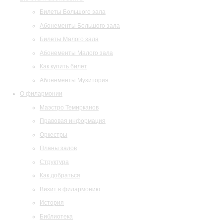
Билеты Большого зала
Абонементы Большого зала
Билеты Малого зала
Абонементы Малого зала
Как купить билет
Абонементы Музитория
О филармонии
Маэстро Темирканов
Правовая информация
Оркестры
Планы залов
Структура
Как добраться
Визит в филармонию
История
Библиотека