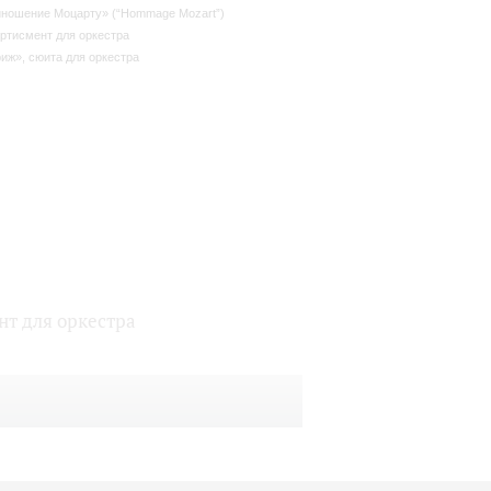
ношение Моцарту» (“Hommage Mozart”)
ртисмент для оркестра
иж», сюита для оркестра
нт для оркестра