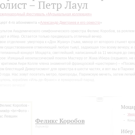
олист – Петр Лаул
еждународный фестиваль «Музыкальная коллекция»
церт 4-го абонемента «
Александр Дмитриев и его оркестр
»
пультом Академического симфонического оркестра Феликс Коробов, за роялем
арт и Ибер. Остается только предвкушать отличный вечер.
вое отделение: увертюра к «Дон Жуану» (тьма, минор от которого стынет кров
им существованием отменяющий любую тьму), задающая тон всему вечеру, и 
тепианный концерт Моцарта, светлейший, написанный за 11 месяцев до сме
рое: Изящный неоклассический поклон Мастеру от Жака Ибера (седьмого, не 
у критиком Анри Колле члена знаменитой французской «шестерки») – «Посвя
ом блестящий Дивертисмент для оркестра в шести частях, и вот мы в Париже 
0 года. Нас зовут посетить метро, пригороды, Парижскую мечеть, затем легки
Булонь, кораблик «Иль-де-Франс» и ярмарочный парад.
ятного вечера!
кция перед концертом
8:30 для слушателей концерта в арт-галерее Большого зала филармонии сост
Моца
грамме концерта расскажет музыковед Ольга Скорбященская. Вход по записи
Увер
концерт.
Записаться на лекцию
.
Феликс Коробов
д в арт-галерею с угла Михайловской, 2 и Итальянской, 9.
Конц
дирижёр
Ибер