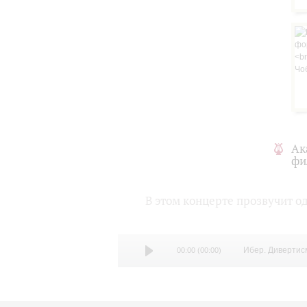
Ак
фи
В этом концерте прозвучит о
Ибер. Дивертис
00:00
(
00:00
)