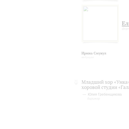
Ел
фор
Ирина Смукул
ведущая
Младший хор «Умка
хоровой студии «Гал
Юлия Гребенщикова
дирижер