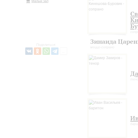
Малый зал
Св
Ки
Бу
сопр
Зинаида Царен
Поделиться:
меццо-сопрано
Да
тен
Ив
бар