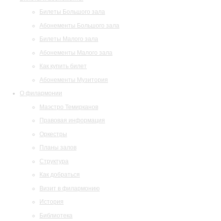
Билеты Большого зала
Абонементы Большого зала
Билеты Малого зала
Абонементы Малого зала
Как купить билет
Абонементы Музитория
О филармонии
Маэстро Темирканов
Правовая информация
Оркестры
Планы залов
Структура
Как добраться
Визит в филармонию
История
Библиотека