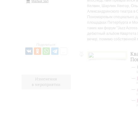
впоследствии превратился в
Малый зал
Келвин, Шарлин Хектор, Ольг
Александринского театра в 
Пономаревым специально для
площадках Петербурга и Мо
таких как форум "Jazz Across
дебютный альбом Квартета Е
вечер, помимо собственной 
Поделиться:
Кв
По
Изменения
в мероприятии