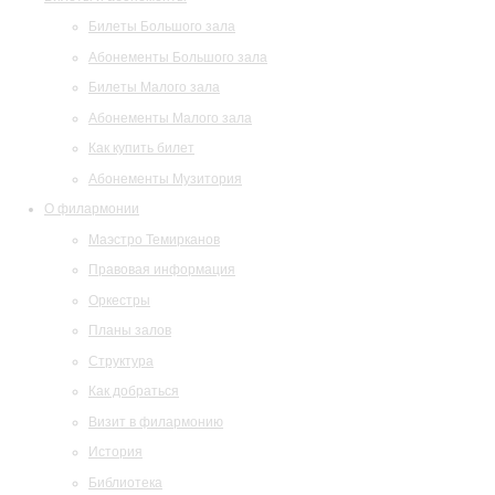
Билеты Большого зала
Абонементы Большого зала
Билеты Малого зала
Абонементы Малого зала
Как купить билет
Абонементы Музитория
О филармонии
Маэстро Темирканов
Правовая информация
Оркестры
Планы залов
Структура
Как добраться
Визит в филармонию
История
Библиотека