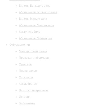
Билеты Большого зала
Абонементы Большого зала
Билеты Малого зала
Абонементы Малого зала
Как купить билет
Абонементы Музитория
О филармонии
Маэстро Темирканов
Правовая информация
Оркестры
Планы залов
Структура
Как добраться
Визит в филармонию
История
Библиотека