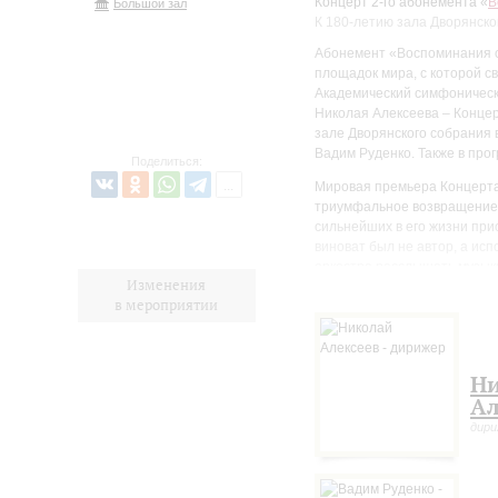
Концерт 2-го абонемента «
В
Большой зал
К 180-летию зала Дворянско
Абонемент «Воспоминания о
площадок мира, с которой с
Академический симфоническ
Николая Алексеева – Конце
зале Дворянского собрания 
Вадим Руденко. Также в про
Поделиться:
Мировая премьера Концерта 
триумфальное возвращение к
сильнейших в его жизни при
виноват был не автор, а исп
оркестра расслышать музыки
Изменения
Вскоре Рахманинов обнаружи
в мероприятии
Возможно, так преждевремен
рекомендация обратиться к
года и уже к апрелю Рахман
путешествие, откуда вернул
Н
Николаю Далю.
Ал
Соревновательная природа к
дир
этой точки зрения название
для оркестра – выглядит па
настолько виртуозны, что к