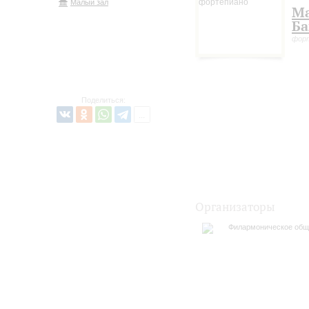
Малый зал
М
Б
форт
Поделиться:
Организаторы
Филармоническое общ