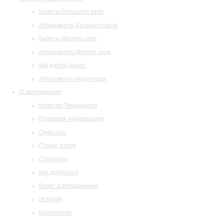
Билеты Большого зала
Абонементы Большого зала
Билеты Малого зала
Абонементы Малого зала
Как купить билет
Абонементы Музитория
О филармонии
Маэстро Темирканов
Правовая информация
Оркестры
Планы залов
Структура
Как добраться
Визит в филармонию
История
Библиотека