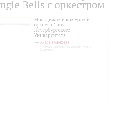
ingle Bells с оркестром
Молодежный камерный
оркестр Санкт-
Петербургского
Университета
Андрей Алексеев
художественный руководитель и
дирижер