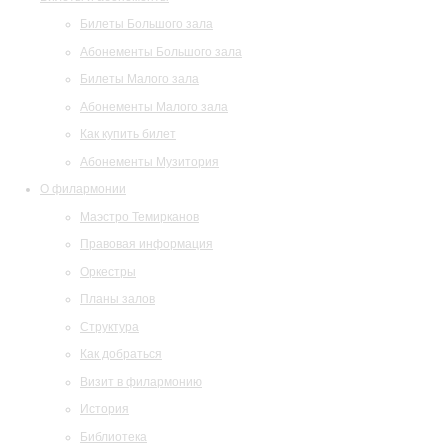
Билеты Большого зала
Абонементы Большого зала
Билеты Малого зала
Абонементы Малого зала
Как купить билет
Абонементы Музитория
О филармонии
Маэстро Темирканов
Правовая информация
Оркестры
Планы залов
Структура
Как добраться
Визит в филармонию
История
Библиотека