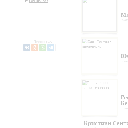
Большой зал
Ми
дири
Поделиться:
Юд
виол
Ге
Бе
сопр
Кристиан Сент