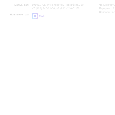
Малый зал:
191011, Санкт-Петербург, Невский пр., 30
Часы работы
+7 (812) 240-01-00, +7 (812) 240-01-70
Перерыв с 1
Вопросы на
Напишите нам:
MAX