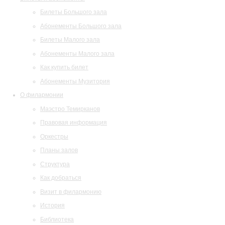
Билеты Большого зала
Абонементы Большого зала
Билеты Малого зала
Абонементы Малого зала
Как купить билет
Абонементы Музитория
О филармонии
Маэстро Темирканов
Правовая информация
Оркестры
Планы залов
Структура
Как добраться
Визит в филармонию
История
Библиотека