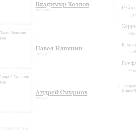
Владимир Козлов
Рейнх
контрабас
«Джа
Харри
«Ми
Юман
Павел Илюшин
«Чай
гитара
Бонф
«Че
Продолж
Андрей Смирнов
2 часа 
гитара
ганизаторы