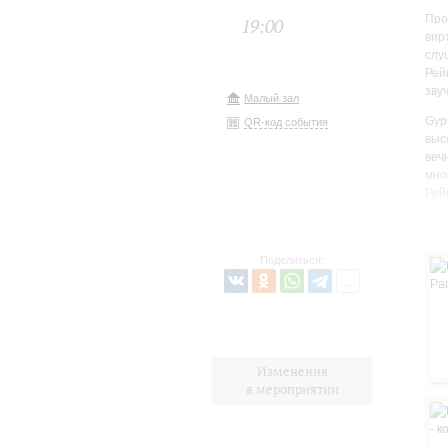
Про
19:00
вир
слу
Рей
зву
Малый зал
Gyp
QR-код события
выс
веч
мно
Рей
мел
Поделиться:
Изменения
в мероприятии