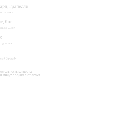
ард, Грапелли
нгология»
с, Янг
лашка Сью»
с
 вдвоем»
а
рный Орфей»
ительность концерта
00 минут
с одним антрактом