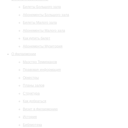
Билеты Большого зала
Абонементы Большого зала
Билеты Малого зала
Абонементы Малого зала
Как купить билет
Абонементы Музитория
О филармонии
Маэстро Темирканов
Правовая информация
Оркестры
Планы залов
Структура
Как добраться
Визит в филармонию
История
Библиотека