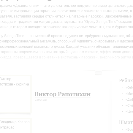
грамма «Джангология» — это увлекательное погружение в мир цыганского джаза
туозные импровизации гармонично сочетаются с зажигательными ритмами, а
шателя, заставляя сердце откликаться на гитарные пассажи. Вдохновлённые
нхардта и традициями мануш-джаза, музыканты "Gypsy Strings Time" создаю
чание, в котором находят отражение как лирические моменты, так и бурная эн
sy Strings Time — совместный проект ведущих петербургских музыкантов, об
окопрофессиональный ансамбль, способный удивлять, очаровывать и вдохно
нозеленых мелодий цыганского джаза. Каждый участник обладает индивидуа
гогранным творческим опытом, который в данном составе, эффективно допо
нхарда, превращается в сочетание виртуозных пассажей, энергичного ритма 
одий.
Рейн
«Обл
Виктор Рапотихин
«Мин
скрипка
«Да
«Сл
«Цыг
Шмит
«Бос