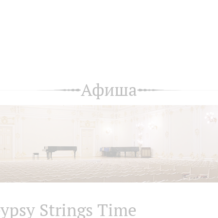
Афиша
ypsy Strings Time