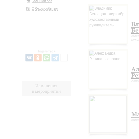
Большой зал
QR-код события
В
Бе
дири
руко
Поделиться:
Ал
Ре
сопр
Изменения
в мероприятии
Ма
сопр