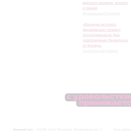
военного времени, концерт
и лекция
Музыкальный Петербург
«Военную летопись
филармонии» покажут
петербуржцам ко Дню
освобождения Ленинграда
от блокады
Петербургский дневник
Большой зал:
191186, Санкт-Петербург, Михайловская ул., 2
Часы работы