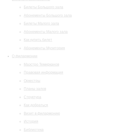
Билеты Большого зала
Абонементы Большого зала
Билеты Малого зала
Абонементы Малого зала
Как купить билет
Абонементы Музитория
О филармонии
Маэстро Темирканов
Правовая информация
Оркестры
Планы залов
Структура
Как добраться
Визит в филармонию
История
Библиотека