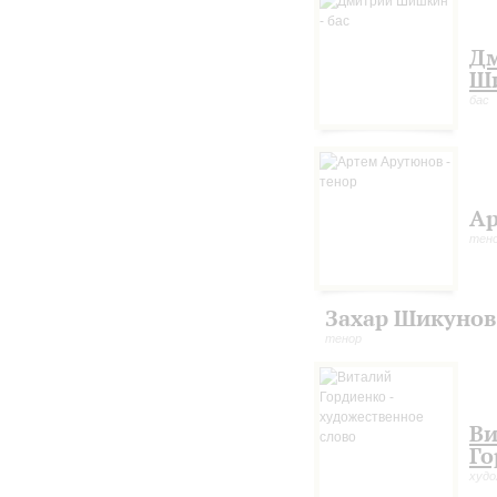
Д
Ш
бас
Ар
тен
Захар Шикунов
тенор
Ви
Го
худо