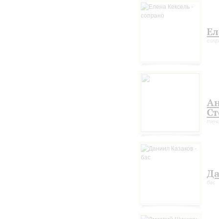
Ел
сопр
А
Ст
тен
Да
бас