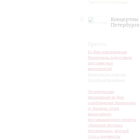
Концертный
Петербург
Пресса:
Ко Дню освобождения
Ленинграда подготовили
ряд памятных
мероприятий
Министерство культуры
Российской Федерации
Петербургская
филармония ко Дню
освобождения Ленинграда
от блокады: итоги
масштабного
реставрационного проекта
«Военная летопись
филармонии», круглый
стол о документах