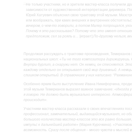
Не только участники, но и зрители мастер-класса получили 
зависимости от художественной интерпретации дирижера. П
Юрий Хатуевич объяснил свою трактовку этой музыки. Маэстр
или воображать, при каких внешних и внутренних обстоятель
вечером, о чем-то говорили, а потом Малер попрощался, ухо
Почему я это рассказываю? Потому что это имеет отношени
предположим, сел за рояль и…
[играет].
По-другому нельзя, ве
Продолжая рассуждать о трактовке произведения, Темирканов
национальных школ: «
Ты не того композитора дирижируешь. О
Внутри бурлит, а снаружи нет. Он немец, он стесняется. Это
каждому отдельно он открывает свой мир душевный. А немцы
слишком открытый. В справочнике у них написано: “Рахманино
Особенно ярким было выступление Ивана Никифорчина, проди
этой музыки Темирканов выразил важное замечание:
«Иногда у
я говорю. Не должно быть музыкально интересно. Атмосфера
происходит».
Участники мастер-класса рассказали о своих впечатлениях пос
профессионал, замечательный, выдающийся музыкант, но общ
большого количества мастер-классов это все равно большая
импульс к дальнейшей работе»
(Мария Курочкина).
«Участвова
возможность. Сразу после общения – много чувств и мыслей 