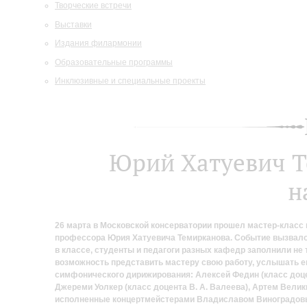
Творческие встречи
Выставки
Издания филармонии
Образовательные программы
Инклюзивные и специальные проекты
Юрий Хатуевич Т
н
26 марта в Московской консерватории прошел мастер-класс 
профессора Юрия Хатуевича Темирканова. Событие вызвало
в классе, студенты и педагоги разных кафедр заполнили не 
возможность представить мастеру свою работу, услышать е
симфонического дирижирования: Алексей Федин (класс доцент
Джереми Уолкер (класс доцента В. А. Валеева), Артем Велик
исполненные концертмейстерами Владиславом Виноградовы