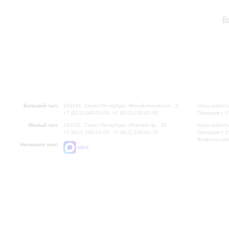
В
Большой зал:
191186, Санкт-Петербург, Михайловская ул., 2
Часы работы
+7 (812) 240-01-00, +7 (812) 240-01-80
Перерыв с 1
Малый зал:
191011, Санкт-Петербург, Невский пр., 30
Часы работы
+7 (812) 240-01-00, +7 (812) 240-01-70
Перерыв с 1
Вопросы на
Напишите нам:
MAX