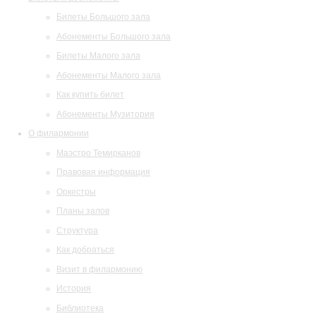
Билеты Большого зала
Абонементы Большого зала
Билеты Малого зала
Абонементы Малого зала
Как купить билет
Абонементы Музитория
О филармонии
Маэстро Темирканов
Правовая информация
Оркестры
Планы залов
Структура
Как добраться
Визит в филармонию
История
Библиотека