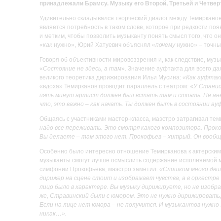
принадлежали Брамсу. Музыку его Второй, Третьей и Четв
Удивительно складывался творческий диалог между Темиркано
является потребность в таком слове, которое при редкости п
и метким, чтобы позволить музыканту понять смысл того, что 
«
как
нужно», Юрий Хатуевич объяснял «
почему
нужно» – точны
Говоря об объективности мировоззрения и, как следствие, му
«
Состояние не здесь, а там
». Значение ауфтакта для всего д
великого теоретика дирижирования Ильи Мусина:
«Как ауфтак
«вдоха» Темирканов проводит параллель с театром: «
У Станис
пять минут артист должен был встать там и стоять. Не ане
что, это важно – как начать. Ты должен быть в состоянии а
Общаясь с участниками мастер-класса, маэстро затрагивал тем
надо все переживать. Это смотря какого композитора. Прок
Вы делаете – там этого нет. Прокофьев – хитрый. Он вообще
Особенно было интересно отношение Темирканова к актерским н
музыканты смогут лучше осмыслить содержание исполняемой м
симфонии Прокофьева, маэстро заметил:
«Слишком много движ
дирижер на сцене стоит и изображает чувства, а в оркестре
лицо было в характере. Вы музыку дирижируете, но не изобра
же, Стравинский были с юмором. Это не нужно дирижировать
Если на лице нет юмора – не получится. И музыкантов нужно
никак…».