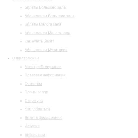
Билеты Большого зала
Абонементы Большого зала
Билеты Малого зала
Абонементы Малого зала
Как купить билет
Абонементы Музитория
О филармонии
Маэстро Темирканов
Правовая информация
Оркестры
Планы залов
Структура
Как добраться
Визит в филармонию
История
Библиотека