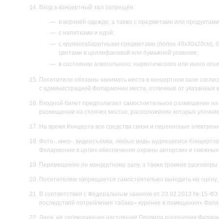
Вход в концертный зал запрещён:
в верхней одежде, а также с предметами или продуктами
с напитками и едой;
с крупногабаритными предметами (более 40х30х20см), 
цветами в целлофановой или бумажной упаковке;
в состоянии алкогольного, наркотического или иного опь
Посетители обязаны занимать места в концертном зале соглас
с администрацией Филармонии места, отличные от указанных в
Входной билет предполагает самостоятельное размещение на 
размещение на стоячих местах, расположение которых уточняе
На время Концерта все средства связи и переносные электрон
Фото-, кино-, видеосъёмка, любые виды аудиозаписи Концерт
Филармонии в целях обеспечения охраны авторских и смежных
Перемещение по концертному залу, а также громкие разговоры
Посетителям запрещается самостоятельно выходить на сцену,
В соответствии с Федеральным законом от 23.02.2013 № 15-ФЗ
последствий потребления табака» курение в помещениях Фил
Лица, не соблюдающие настоящие Правила посещения Филарм