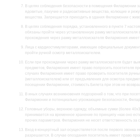
В целях соблюдения безопасности в помещения Филармонии з
ядовитые, пахучие и радиоактивные вещества, колющие и режу
вещества. Запрещается приходить в здания Филармонии с жив
В целях соблюдения порядка, установленного в пункте 7 наст
обязаны пройти через установленную рамку металлоискателя в
прохождения через рамку металлоискателя Филармония имеет 
Лица с кардиостимуляторами, имеющие официальные документы 
пройти ручной осмотр металлоискателем.
Если при прохождении через рамку металлоискателя будет выя
предметов, Филармония имеет право попросить посетителя пре
случаях Филармония имеет право проверить посетителя ручным
(металлоискателем) или от предъявления для осмотра предмет
посещении Филармонии, стоимость Билета при этом не возвра
В иных случаях возникновения подозрений о том, что при посе
Филармонии и потенциально угрожающие безопасности, Филар
Головные уборы, верхнюю одежду, объемные сумки (более 40х3
принимается на временное хранение по принципу «как оно ест
прочих параметров. Филармония не несет ответственность за 
Вход в концертный зал осуществляется после первого звонка не
разрешается. В случае опоздания посетитель имеет право пройт