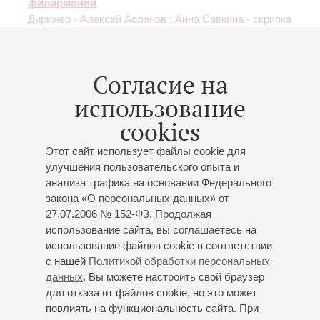
филармонии
Дирижер -
Алексей Асланов
;
Анна Савкина
- скрипка
Чайковский
: Концерт для скрипки с оркестром,
Славянский марш;
Бородин
: Симфония № 2
«Богатырская»
К 190-летию со дня рождения
Согласие на
композитора
использование
cookies
Этот сайт использует файлы cookie для
улучшения пользовательского опыта и
16
апреля
,
2019
19:00
,
Вт
анализа трафика на основании Федерального
Малый зал
закона «О персональных данных» от
27.07.2006 № 152-ФЗ. Продолжая
Дирижер - Алексей Асланов
использование сайта, вы соглашаетесь на
Солист - Сергей Ролдугин
использование файлов cookie в соответствии
Санкт-Петербургский государственный
с нашей
Политикой обработки персональных
симфонический оркестр «Классика»
данных
. Вы можете настроить свой браузер
Александр Канторов
(художественный руководитель
для отказа от файлов cookie, но это может
повлиять на функциональность сайта. При
и главный дирижёр)