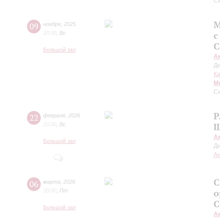
С
М
09
ноября
,
2025
20:00
,
Вс
с
С
Большой зал
А
Д
К
М
С
Р
22
февраля
,
2026
20:00
,
Вс
Ш
А
Большой зал
Д
А
С
06
марта
,
2026
20:00
,
Пт
о
С
Большой зал
А