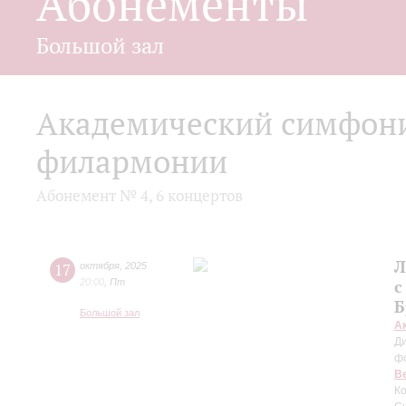
Абонементы
Большой зал
Академический симфони
филармонии
Абонемент № 4, 6 концертов
Л
17
октября
,
2025
20:00
,
Пт
с
Б
Большой зал
А
Д
ф
В
Ко