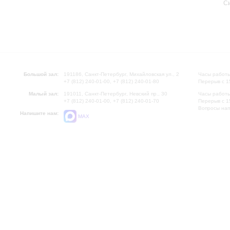
С
Большой зал:
191186, Санкт-Петербург, Михайловская ул., 2
Часы работы
+7 (812) 240-01-00, +7 (812) 240-01-80
Перерыв с 1
Малый зал:
191011, Санкт-Петербург, Невский пр., 30
Часы работы
+7 (812) 240-01-00, +7 (812) 240-01-70
Перерыв с 1
Вопросы на
Напишите нам:
MAX