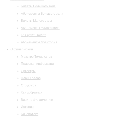
Билеты Большого зала
Абонементы Большого зала
Билеты Малого зала
Абонементы Малого зала
Как купить билет
Абонементы Музитория
О филармонии
Маэстро Темирканов
Правовая информация
Оркестры
Планы залов
Структура
Как добраться
Визит в филармонию
История
Библиотека