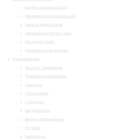
Билеты Большого зала
Абонементы Большого зала
Билеты Малого зала
Абонементы Малого зала
Как купить билет
Абонементы Музитория
О филармонии
Маэстро Темирканов
Правовая информация
Оркестры
Планы залов
Структура
Как добраться
Визит в филармонию
История
Библиотека