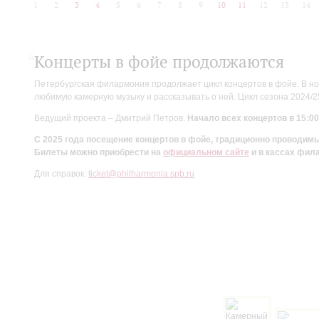
1
2
3
4
5
6
7
8
9
10
11
12
13
14
Концерты в фойе продолжаются
Петербургская филармония продолжает цикл концертов в фойе. В но
любимую камерную музыку и рассказывать о ней. Цикл сезона 2024/
Ведущий проекта – Дмитрий Петров.
Начало всех концертов в 15:00
С 2025 года посещение концертов в фойе, традиционно проводи
Билеты можно приобрести на
официальном сайте
и в кассах фил
Для справок:
ticket@philharmonia.spb.ru