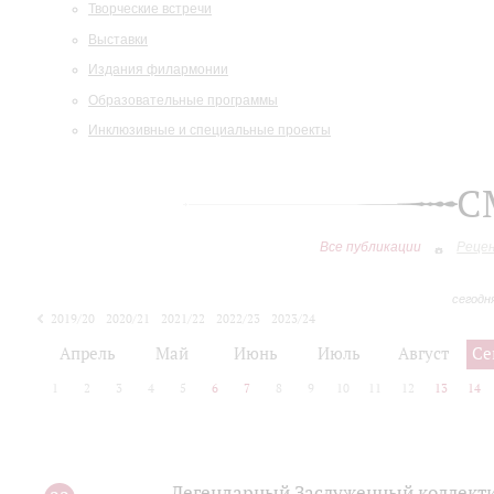
Творческие встречи
Выставки
Издания филармонии
Образовательные программы
Инклюзивные и специальные проекты
С
Все публикации
Реце
сегодн
2019/20
2020/21
2021/22
2022/23
2023/24
2024/25
2025/26
Апрель
Май
Июнь
Июль
Август
Се
1
2
3
4
5
6
7
8
9
10
11
12
13
14
Легендарный Заслуженный коллекти