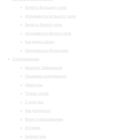
Билеты Большого зала
Абонементы Большого зала
Билеты Малого зала
Абонементы Малого зала
Как купить билет
Абонементы Музитория
О филармонии
Маэстро Темирканов
Правовая информация
Оркестры
Планы залов
Структура
Как добраться
Визит в филармонию
История
Библиотека