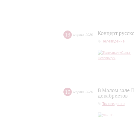
Концерт русск
13
марта
,
2026
Телевидение
В Малом зале 
10
марта
,
2026
декабристов
Телевидение