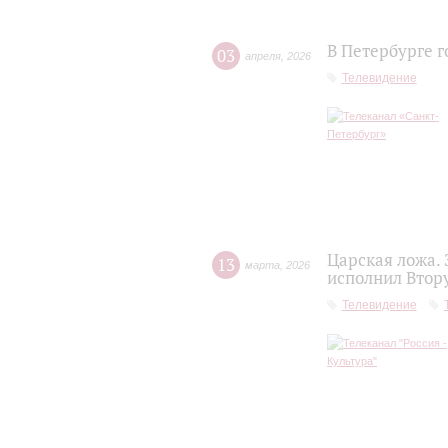
В Петербурге г
03
апреля
,
2026
Телевидение
Царская ложа.
13
марта
,
2026
исполнил Втор
Телевидение