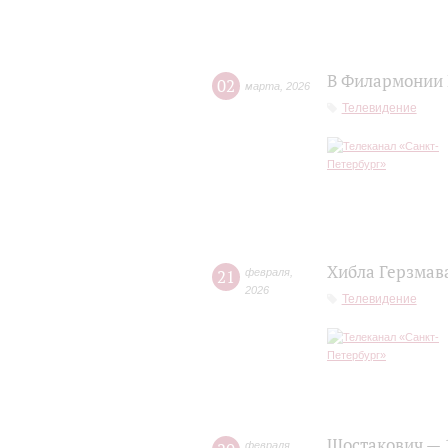
В Филармонии 
02
марта
,
2026
Телевидение
Хибла Герзмав
21
февраля
,
2026
Телевидение
Шостакович — 
февраля
,