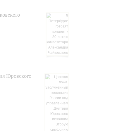
ковского
рия Юровского