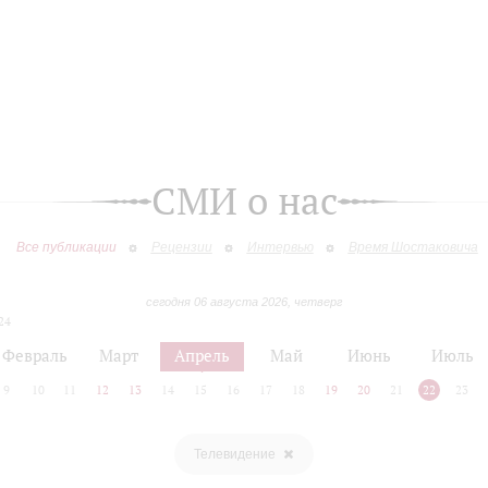
СМИ о нас
Все публикации
Рецензии
Интервью
Время Шостаковича
сегодня 06 августа 2026, четверг
24
Февраль
Март
Апрель
Май
Июнь
Июль
9
10
11
12
13
14
15
16
17
18
19
20
21
22
23
Телевидение