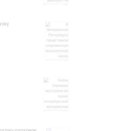
азку
традно-цирковое