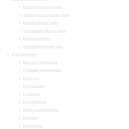
Билеты Большого зала
Абонементы Большого зала
Билеты Малого зала
Абонементы Малого зала
Как купить билет
Абонементы Музитория
О филармонии
Маэстро Темирканов
Правовая информация
Оркестры
Планы залов
Структура
Как добраться
Визит в филармонию
История
Библиотека