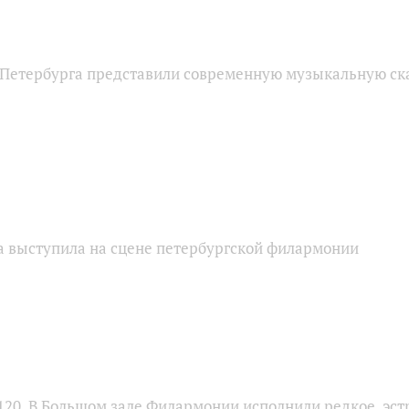
Петербурга представили современную музыкальную ск
а выступила на сцене петербургской филармонии
120. В Большом зале Филармонии исполнили редкое, эс