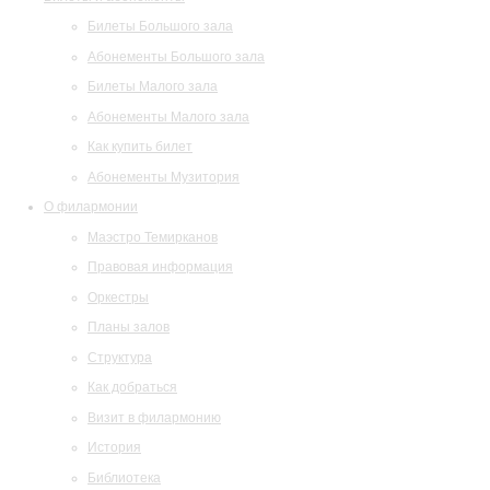
Билеты Большого зала
Абонементы Большого зала
Билеты Малого зала
Абонементы Малого зала
Как купить билет
Абонементы Музитория
О филармонии
Маэстро Темирканов
Правовая информация
Оркестры
Планы залов
Структура
Как добраться
Визит в филармонию
История
Библиотека