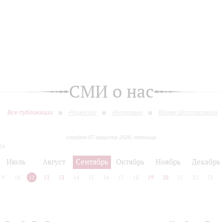
СМИ о нас
Все публикации
Рецензии
Интервью
Время Шостаковича
сегодня 07 августа 2026, пятница
24
Июль
Август
Сентябрь
Октябрь
Ноябрь
Декабрь
9
10
11
12
13
14
15
16
17
18
19
20
21
22
23