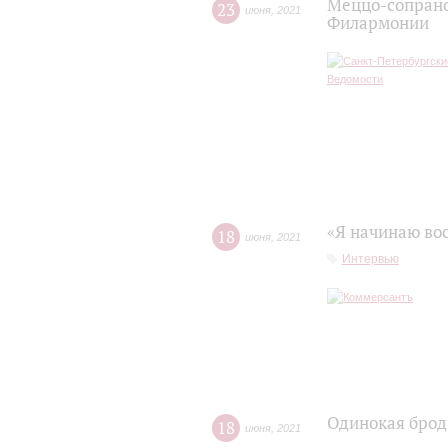
Меццо-сопрано
23
июня
,
2021
Филармонии
«Я начинаю вос
18
июня
,
2021
Интервью
Одинокая брод
18
июня
,
2021