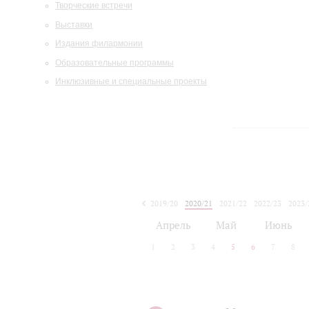
Творческие встречи
Выставки
Издания филармонии
Образовательные программы
Инклюзивные и специальные проекты
2019/20
2020/21
2021/22
2022/23
2023/
2024/25
2025/26
Апрель
Май
Июнь
1
2
3
4
5
6
7
8