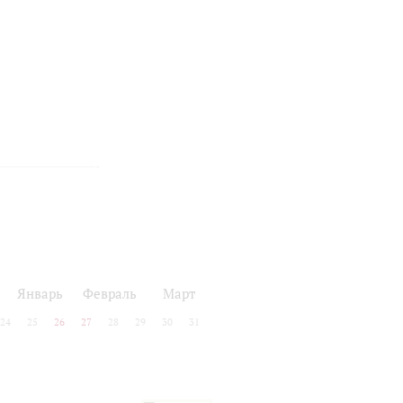
Январь
Февраль
Март
24
25
26
27
28
29
30
31