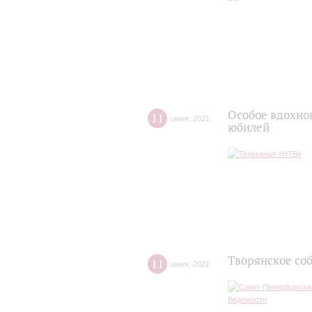
Особое вдохно
11
июня
,
2021
юбилей
Творянское со
11
июня
,
2021