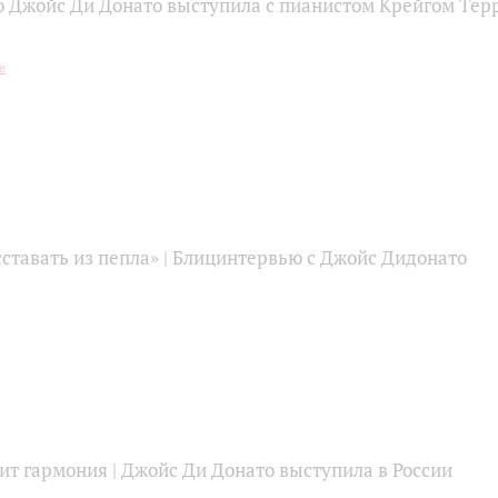
 Джойс Ди Донато выступила с пианистом Крейгом Тер
ставать из пепла» | Блицинтервью c Джойс Дидонато
ит гармония | Джойс Ди Донато выступила в России