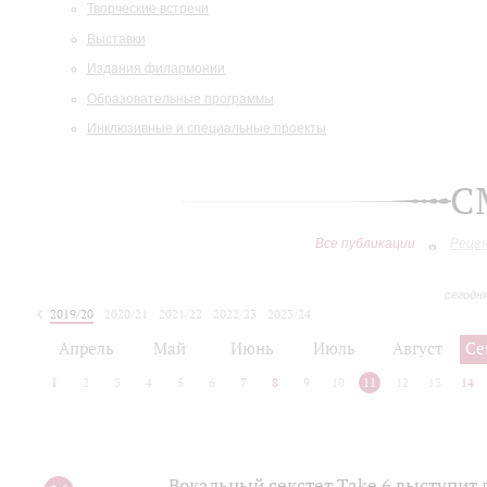
Творческие встречи
Выставки
Издания филармонии
Образовательные программы
Инклюзивные и специальные проекты
С
Все публикации
Реце
сегодн
2019/20
2020/21
2021/22
2022/23
2023/24
2024/25
2025/26
Апрель
Май
Июнь
Июль
Август
Се
1
2
3
4
5
6
7
8
9
10
11
12
13
14
Вокальный секстет Take 6 выступит 