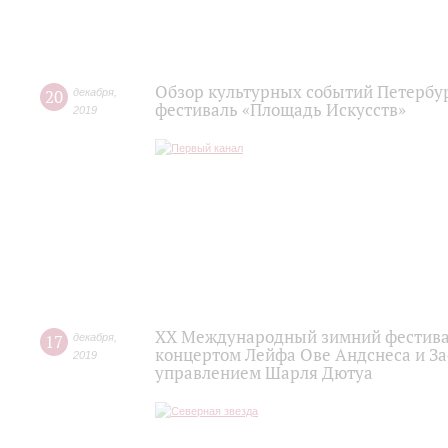
Обзор культурных событий Петербур
20
декабря
,
фестиваль «Площадь Искусств»
2019
XX Международный зимний фестивал
17
декабря
,
концертом Лейфа Ове Андснеса и За
2019
управлением Шарля Дютуа