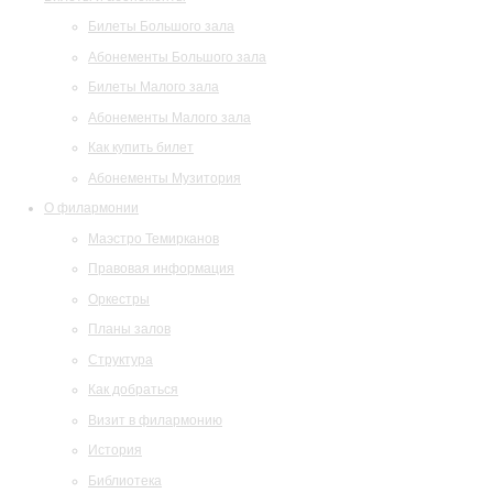
Билеты Большого зала
Абонементы Большого зала
Билеты Малого зала
Абонементы Малого зала
Как купить билет
Абонементы Музитория
О филармонии
Маэстро Темирканов
Правовая информация
Оркестры
Планы залов
Структура
Как добраться
Визит в филармонию
История
Библиотека