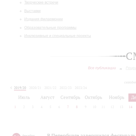
Творческие встречи
Выставки
Издания филармонии
Образовательные программы
Инклюзивные и специальные проекты
С
Все публикации
Реце
сегодн
2019/20
2020/21
2021/22
2022/23
2023/24
2024/25
2025/26
Июль
Август
Сентябрь
Октябрь
Ноябрь
Д
1
2
3
4
5
6
7
8
9
10
11
12
13
14
В Петербурге завершился фестиваль
декабря
,