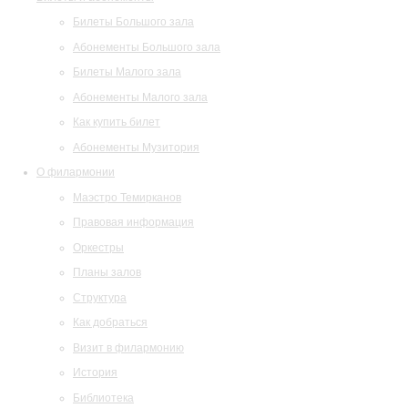
Билеты Большого зала
Абонементы Большого зала
Билеты Малого зала
Абонементы Малого зала
Как купить билет
Абонементы Музитория
О филармонии
Маэстро Темирканов
Правовая информация
Оркестры
Планы залов
Структура
Как добраться
Визит в филармонию
История
Библиотека