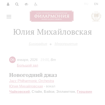
|
RU
EN
Юлия Михайловская
Биография
Мероприятия
06
января
,
2026
19:00
,
Вт
Большой зал
Новогодний джаз
Jazz Philharmonic Orchestra
Юлия Михайловская
- вокал
Чайковский
,
Стайн
,
Бэйси
,
Эллингтон
,
Гершвин