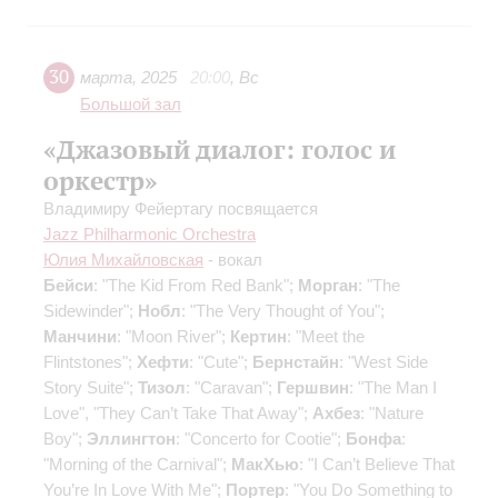
30
марта
,
2025
20:00
,
Вс
Большой зал
«Джазовый диалог: голос и
оркестр»
Владимиру Фейертагу посвящается
Jazz Philharmonic Orchestra
Юлия Михайловская
- вокал
Бейси
: "The Kid From Red Bank";
Морган
: "The
Sidewinder";
Нобл
: "The Very Thought of You";
Манчини
: "Moon River";
Кертин
: "Meet the
Flintstones";
Хефти
: "Cute";
Бернстайн
: "West Side
Story Suite";
Тизол
: "Caravan";
Гершвин
: "The Man I
Love", "They Can’t Take That Away";
Ахбез
: "Nature
Boy";
Эллингтон
: "Concerto for Cootie";
Бонфа
:
"Morning of the Carnival";
МакХью
: "I Can’t Believe That
You’re In Love With Me";
Портер
: "You Do Something to