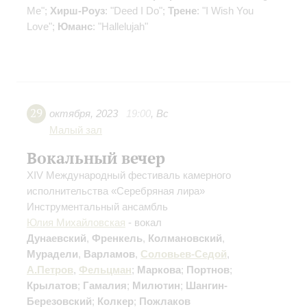
Me";
Хирш-Роуз
: "Deed I Do";
Трене
: "I Wish You
Love";
Юманс
: "Hallelujah"
29
октября
,
2023
19:00
,
Вс
Малый зал
Вокальный вечер
XIV Международный фестиваль камерного
исполнительства «Серебряная лира»
Инструментальный ансамбль
Юлия Михайловская
- вокал
Дунаевский
,
Френкель
,
Колмановский
,
Мурадели
,
Варламов
,
Соловьев-Седой
,
А.Петров
,
Фельцман
;
Маркова
;
Портнов
;
Крылатов
;
Гамалия
;
Милютин
;
Шангин-
Березовский
;
Колкер
;
Пожлаков