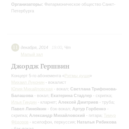
Организаторы:
Филармоническое общество Санкт-
Петербурга
11
декабря
,
2014
19:00
,
Чт
Малый зал
Джордж Гершвин
Концерт 5-го абонемента «
Ритмы души
»
Михаил Луконин
- вокалист
Юлия Михайловская
- вокал;
Светлана Трифонова-
Балашова
- вокал;
Екатерина Стадлер
- скрипка;
Илья Гиндин
- кларнет;
Алексей Дмитриев
- труба;
Павел Линейкин
- бэк-вокал;
Артур Горбенко
-
скрипка;
Александр Михайловский
- гитара;
Тимур
Фёдоров
- ксилофон, перкуссия;
Наталья Рябикова
- бэк-вокал