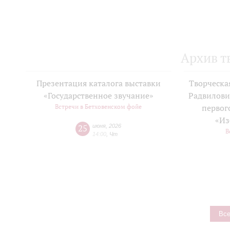
Архив т
Презентация каталога выставки
Творческа
«Государственное звучание»
Радвилови
Встречи в Бетховенском фойе
первог
«Из
25
июня
,
2026
В
14:00
,
Чт
Все