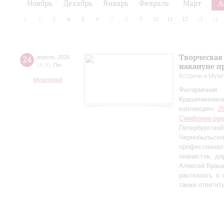
Ноябрь
Декабрь
Январь
Февраль
Март
А
1
2
3
4
5
6
7
8
9
10
11
12
13
14
Творческая
24
апреля
,
2026
накануне п
18:30
,
Пт
Встречи в Музи
Музиторий
Филармония
Крашениннико
коллекция»
2
Симфонии-рек
Петербургско
Чернобыльс
профессионал
пианистов, ди
Алексей Краш
рассказать о
также ответит