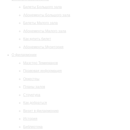
Билеты Большого зала
Абонементы Большого зала
Билеты Малого зала
Абонементы Малого зала
Как купить билет
Абонементы Музитория
О филармонии
Маэстро Темирканов
Правовая информация
Оркестры
Планы залов
Структура
Как добраться
Визит в филармонию
История
Библиотека