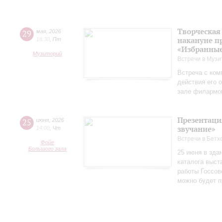
Творческая
29
мая
,
2026
накануне п
18:30
,
Пт
«Избранные
Музиторий
Встречи в Музи
Встреча с ком
действия его 
зале филармо
Презентаци
25
июня
,
2026
звучание»
14:00
,
Чт
Встречи в Бетх
Фойе
Большого зала
25 июня в зда
каталога выст
работы Госсов
можно будет п