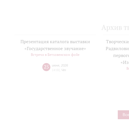
Архив т
Презентация каталога выставки
Творческа
«Государственное звучание»
Радвилови
Встречи в Бетховенском фойе
первог
«Из
25
июня
,
2026
В
14:00
,
Чт
Все