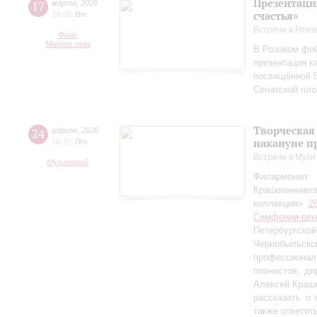
Презентаци
17
марта
,
2026
счастья»
18:00
,
Вт
Встречи в Розо
Фойе
Малого зала
В Розовом фой
презентация к
посвящённой 5
Сенатской пл
Творческая
24
апреля
,
2026
накануне п
18:30
,
Пт
Встречи в Музи
Музиторий
Филармония
Крашениннико
коллекция»
2
Симфонии-рек
Петербургско
Чернобыльс
профессионал
пианистов, ди
Алексей Краш
рассказать о
также ответит