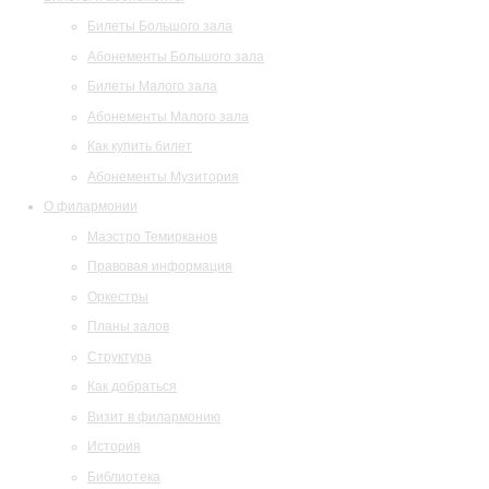
Билеты Большого зала
Абонементы Большого зала
Билеты Малого зала
Абонементы Малого зала
Как купить билет
Абонементы Музитория
О филармонии
Маэстро Темирканов
Правовая информация
Оркестры
Планы залов
Структура
Как добраться
Визит в филармонию
История
Библиотека