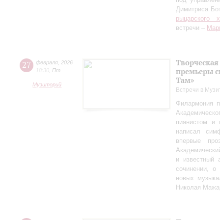
Димитриса Бо
рыцарского 
встречи –
Мар
Творческая
27
февраля
,
2026
премьеры с
18:30
,
Пт
Там»
Музиторий
Встречи в Музи
Филармония п
Академическо
пианистом и 
написал сим
впервые пр
Академически
и известный 
сочинении, о
новых музыка
Николая Мажа