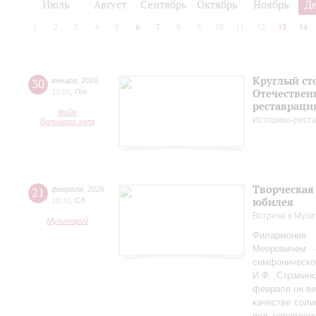
Июль
Август
Сентябрь
Октябрь
Ноябрь
Д
1
2
3
4
5
6
7
8
9
10
11
12
13
14
Круглый ст
30
января
,
2026
Отечествен
12:00
,
Пт
реставраци
Фойе
Историко-рест
Большого зала
Творческая
21
февраля
,
2026
юбилея
18:30
,
Сб
Встречи в Музи
Музиторий
Филармония
Мееровичем 
симфониче
И.Ф. Стравинс
февраля он в
качестве соли
под управлен