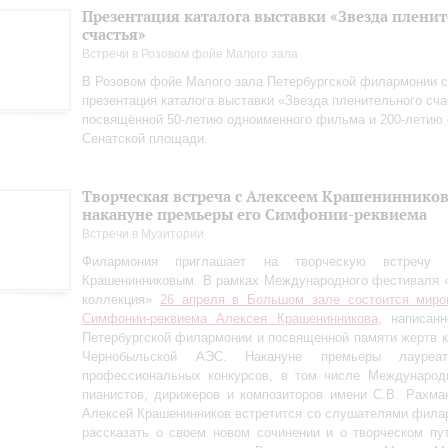
Презентация каталога выставки «Звезда плени
счастья»
Встречи в Розовом фойе Малого зала
В Розовом фойе Малого зала Петербургской филармонии с
презентация каталога выставки «Звезда пленительного сча
посвящённой 50-летию одноименного фильма и 200-летию 
Сенатской площади.
Творческая встреча с Алексеем Крашениннико
накануне премьеры его Симфонии-реквиема
Встречи в Музитории
Филармония приглашает на творческую встречу
Крашенинниковым. В рамках Международного фестиваля 
коллекция»
26 апреля в Большом зале состоится миро
Симфонии-реквиема Алексея Крашенинникова
, написан
Петербургской филармонии и посвященной памяти жертв 
Чернобыльской АЭС. Накануне премьеры лауреа
профессиональных конкурсов, в том числе Международн
пианистов, дирижеров и композиторов имени С.В. Рахман
Алексей Крашенинников встретится со слушателями фила
рассказать о своем новом сочинении и о творческом пу