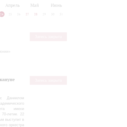
Апрель
Май
Июнь
24
25
26
27
28
29
30
31
Запись закрыта
монии»
акануне
Запись закрыта
 с Даниилом
демического
тета имени
 70‑летие. 22
ым выступит в
кого оркестра