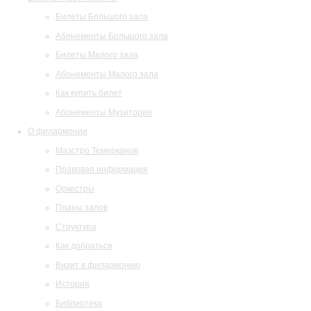
Билеты Большого зала
Абонементы Большого зала
Билеты Малого зала
Абонементы Малого зала
Как купить билет
Абонементы Музитория
О филармонии
Маэстро Темирканов
Правовая информация
Оркестры
Планы залов
Структура
Как добраться
Визит в филармонию
История
Библиотека