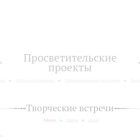
Просветительские
проекты
вки
Издания филармонии
Образовательные программы
Инкл
Творческие встречи
Афиша
Циклы
Архив
24