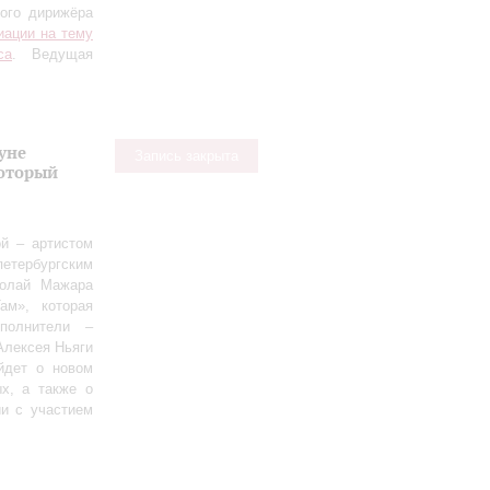
ного дирижёра
иации на тему
са
. Ведущая
уне
Запись закрыта
оторый
й – артистом
етербургским
колай Мажара
ам», которая
полнители –
Алексея Ньяги
йдет о новом
х, а также о
ии с участием