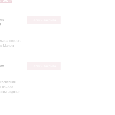
онахова
.
ем
Запись закрыта
ы
мьера первого
в Малом
ое
Запись закрыта
езентация
ю начала
ации издание