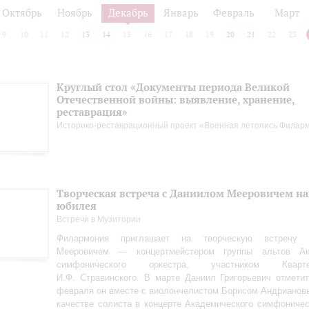
Октябрь
Ноябрь
Декабрь
Январь
Февраль
Март
9
10
11
12
13
14
15
16
17
18
19
20
21
22
23
Круглый стол «Документы периода Великой
Отечественной войны: выявление, хранение,
реставрация»
Историко-реставрационный проект «Военная летопись Филар
Творческая встреча с Даниилом Мееровичем н
юбилея
Встречи в Музитории
Филармония приглашает на творческую встречу
Мееровичем — концертмейстером группы альтов Ака
симфонического оркестра, участником Квар
И.Ф. Стравинского. В марте Даниил Григорьевич отметит
февраля он вместе с виолончелистом Борисом Андрианов
качестве солиста в концерте Академического симфоничес