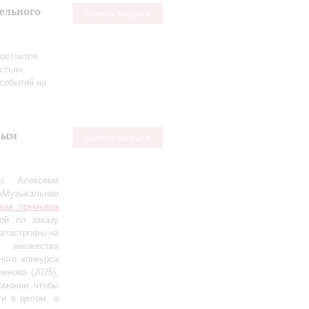
тельного
Запись закрыта
остоится
стья»,
событий на
вым
Запись закрыта
 с Алексеем
«Музыкальная
вая премьера
ной по заказу
катастрофы на
т множества
ого конкурса
инова (2025),
рмонии, чтобы
ти в целом, а