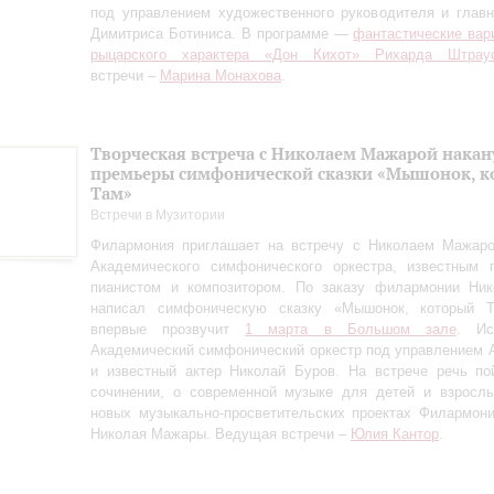
под управлением художественного руководителя и глав
Димитриса Ботиниса. В программе —
фантастические вар
рыцарского характера «Дон Кихот» Рихарда Штрау
встречи –
Марина Монахова
.
Творческая встреча с Николаем Мажарой накан
премьеры симфонической сказки «Мышонок, к
Там»
Встречи в Музитории
Филармония приглашает на встречу с Николаем Мажаро
Академического симфонического оркестра, известным п
пианистом и композитором. По заказу филармонии Ни
написал симфоническую сказку «Мышонок, который Т
впервые прозвучит
1 марта в Большом зале
. Ис
Академический симфонический оркестр под управлением 
и известный актер Николай Буров. На встрече речь по
сочинении, о современной музыке для детей и взрослы
новых музыкально-просветительских проектах Филармон
Николая Мажары. Ведущая встречи –
Юлия Кантор
.