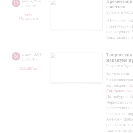
Презентаци
17
марта
,
2026
счастья»
18:00
,
Вт
Встречи в Розо
Фойе
Малого зала
В Розовом фой
презентация к
посвящённой 5
Сенатской пл
Творческая
24
апреля
,
2026
накануне п
18:30
,
Пт
Встречи в Музи
Музиторий
Филармония
Крашениннико
коллекция»
2
Симфонии-рек
Петербургско
Чернобыльс
профессионал
пианистов, ди
Алексей Краш
рассказать о
также ответит