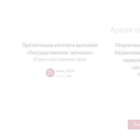
Архив т
Презентация каталога выставки
Творческа
«Государственное звучание»
Радвилови
Встречи в Бетховенском фойе
первог
«Из
25
июня
,
2026
В
14:00
,
Чт
Все