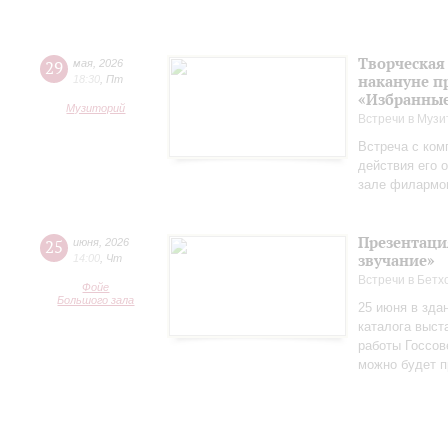
Творческая
29
мая
,
2026
накануне п
18:30
,
Пт
«Избранные
Музиторий
Встречи в Музи
Встреча с ком
действия его 
зале филармо
Презентаци
25
июня
,
2026
звучание»
14:00
,
Чт
Встречи в Бетх
Фойе
Большого зала
25 июня в зда
каталога выст
работы Госсов
можно будет п