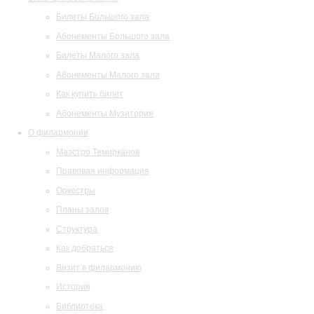
Билеты Большого зала
Абонементы Большого зала
Билеты Малого зала
Абонементы Малого зала
Как купить билет
Абонементы Музитория
О филармонии
Маэстро Темирканов
Правовая информация
Оркестры
Планы залов
Структура
Как добраться
Визит в филармонию
История
Библиотека