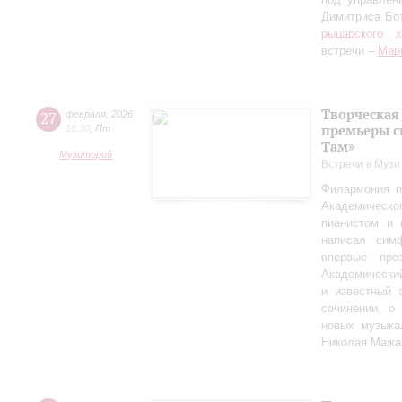
Димитриса Бо
рыцарского 
встречи –
Мар
Творческая
27
февраля
,
2026
премьеры с
18:30
,
Пт
Там»
Музиторий
Встречи в Музи
Филармония п
Академическо
пианистом и 
написал сим
впервые пр
Академически
и известный 
сочинении, о
новых музыка
Николая Мажа