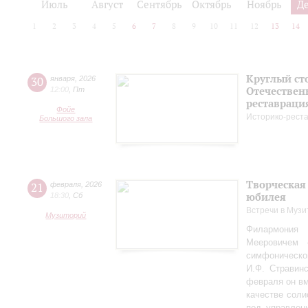
Июль
Август
Сентябрь
Октябрь
Ноябрь
Д
1
2
3
4
5
6
7
8
9
10
11
12
13
14
Круглый ст
30
января
,
2026
Отечествен
12:00
,
Пт
реставраци
Фойе
Историко-рест
Большого зала
Творческая
21
февраля
,
2026
юбилея
18:30
,
Сб
Встречи в Музи
Музиторий
Филармония
Мееровичем 
симфониче
И.Ф. Стравинс
февраля он в
качестве соли
под управлен