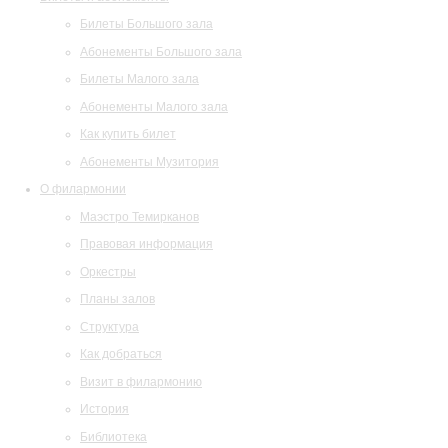
Билеты Большого зала
Абонементы Большого зала
Билеты Малого зала
Абонементы Малого зала
Как купить билет
Абонементы Музитория
О филармонии
Маэстро Темирканов
Правовая информация
Оркестры
Планы залов
Структура
Как добраться
Визит в филармонию
История
Библиотека