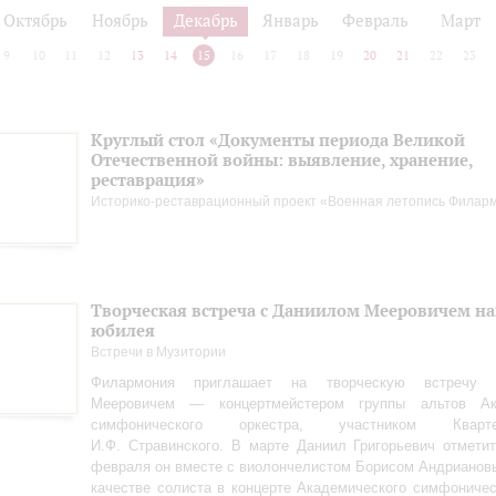
Октябрь
Ноябрь
Декабрь
Январь
Февраль
Март
9
10
11
12
13
14
15
16
17
18
19
20
21
22
23
Круглый стол «Документы периода Великой
Отечественной войны: выявление, хранение,
реставрация»
Историко-реставрационный проект «Военная летопись Филар
Творческая встреча с Даниилом Мееровичем н
юбилея
Встречи в Музитории
Филармония приглашает на творческую встречу
Мееровичем — концертмейстером группы альтов Ака
симфонического оркестра, участником Квар
И.Ф. Стравинского. В марте Даниил Григорьевич отметит
февраля он вместе с виолончелистом Борисом Андрианов
качестве солиста в концерте Академического симфоничес