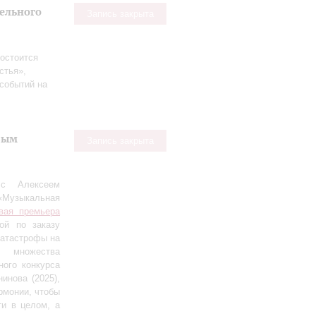
тельного
Запись закрыта
остоится
стья»,
событий на
вым
Запись закрыта
 с Алексеем
«Музыкальная
вая премьера
ной по заказу
катастрофы на
т множества
ого конкурса
инова (2025),
рмонии, чтобы
ти в целом, а