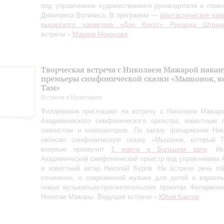
под управлением художественного руководителя и глав
Димитриса Ботиниса. В программе —
фантастические вар
рыцарского характера «Дон Кихот» Рихарда Штрау
встречи –
Марина Монахова
.
Творческая встреча с Николаем Мажарой накан
премьеры симфонической сказки «Мышонок, к
Там»
Встречи в Музитории
Филармония приглашает на встречу с Николаем Мажаро
Академического симфонического оркестра, известным п
пианистом и композитором. По заказу филармонии Ни
написал симфоническую сказку «Мышонок, который Т
впервые прозвучит
1 марта в Большом зале
. Ис
Академический симфонический оркестр под управлением 
и известный актер Николай Буров. На встрече речь по
сочинении, о современной музыке для детей и взрослы
новых музыкально-просветительских проектах Филармон
Николая Мажары. Ведущая встречи –
Юлия Кантор
.