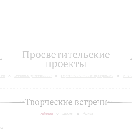
Просветительские
проекты
вки
Издания филармонии
Образовательные программы
Инкл
Творческие встречи
Афиша
Циклы
Архив
24