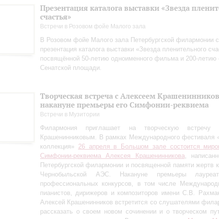
Презентация каталога выставки «Звезда плени
счастья»
Встречи в Розовом фойе Малого зала
В Розовом фойе Малого зала Петербургской филармонии с
презентация каталога выставки «Звезда пленительного сча
посвящённой 50-летию одноименного фильма и 200-летию 
Сенатской площади.
Творческая встреча с Алексеем Крашениннико
накануне премьеры его Симфонии-реквиема
Встречи в Музитории
Филармония приглашает на творческую встречу
Крашенинниковым. В рамках Международного фестиваля 
коллекция»
26 апреля в Большом зале состоится миро
Симфонии-реквиема Алексея Крашенинникова
, написан
Петербургской филармонии и посвященной памяти жертв 
Чернобыльской АЭС. Накануне премьеры лауреа
профессиональных конкурсов, в том числе Международн
пианистов, дирижеров и композиторов имени С.В. Рахман
Алексей Крашенинников встретится со слушателями фила
рассказать о своем новом сочинении и о творческом пу