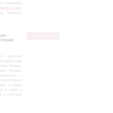
ного дирижёра
иации на тему
са
. Ведущая
уне
Запись закрыта
оторый
й – артистом
етербургским
колай Мажара
ам», которая
полнители –
Алексея Ньяги
йдет о новом
х, а также о
ии с участием