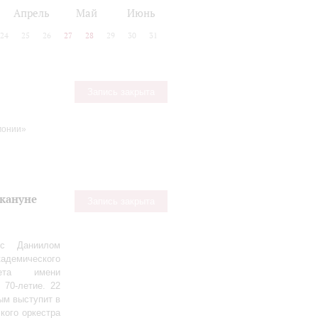
Апрель
Май
Июнь
24
25
26
27
28
29
30
31
Запись закрыта
монии»
акануне
Запись закрыта
 с Даниилом
демического
тета имени
 70‑летие. 22
ым выступит в
кого оркестра