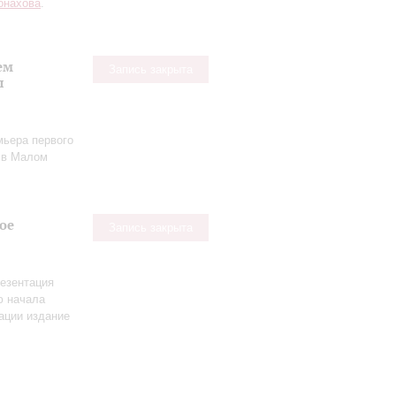
онахова
.
ем
Запись закрыта
ы
мьера первого
в Малом
ое
Запись закрыта
езентация
ю начала
ации издание