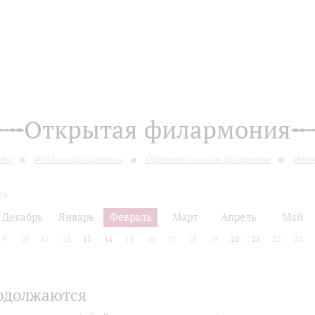
Открытая филармония
вки
Издания филармонии
Образовательные программы
Инкл
24
Декабрь
Январь
Февраль
Март
Апрель
Май
9
10
11
12
13
14
15
16
17
18
19
20
21
22
23
одолжаются