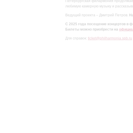
Петербургская филармония продолжает 
любимую камерную музыку и рассказыва
Ведущий проекта – Дмитрий Петров.
На
С 2025 года посещение концертов в
Билеты можно приобрести на
официа
Для справок:
ticket@philharmonia.spb.ru