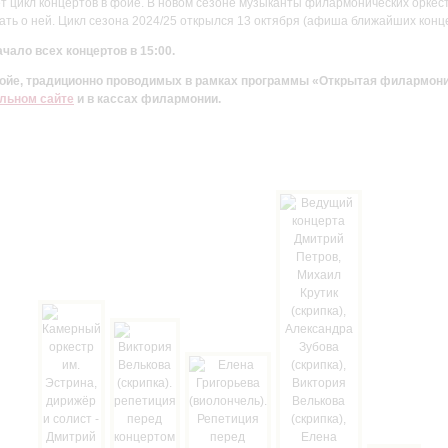
цикл концертов в фойе. В новом сезоне музыканты филармонических оркестр
ть о ней. Цикл сезона 2024/25 открылся 13 октября (афиша ближайших конц
чало всех концертов в 15:00.
 фойе, традиционно проводимых в рамках программы «Открытая филармон
льном сайте
и в кассах филармонии.