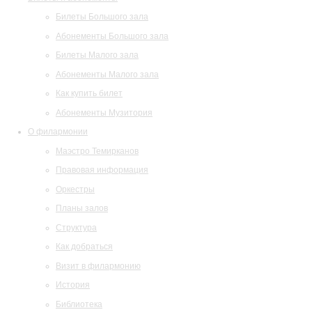
Билеты Большого зала
Абонементы Большого зала
Билеты Малого зала
Абонементы Малого зала
Как купить билет
Абонементы Музитория
О филармонии
Маэстро Темирканов
Правовая информация
Оркестры
Планы залов
Структура
Как добраться
Визит в филармонию
История
Библиотека