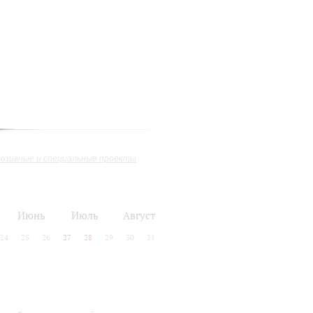
юзивные и специальные проекты
Июнь
Июль
Август
24
25
26
27
28
29
30
31