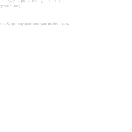
ов будут играть в своё удовольствие
ертов выше).
ия»
, будет осуществляться по билетам.