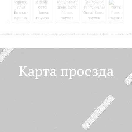
амерный оркестр им. Эстрина, дирижёр - Дмитрий Корявко. Концерт в фойе сезона 2012/1
Карта проезда