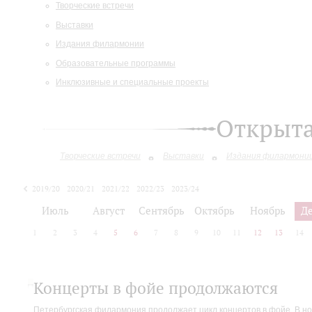
Творческие встречи
Выставки
Издания филармонии
Образовательные программы
Инклюзивные и специальные проекты
Открыт
Творческие встречи
Выставки
Издания филармони
2019/20
2020/21
2021/22
2022/23
2023/24
2024/25
Июль
Август
Сентябрь
Октябрь
Ноябрь
Д
1
2
3
4
5
6
7
8
9
10
11
12
13
14
Концерты в фойе продолжаются
Петербургская филармония продолжает цикл концертов в фойе. В но