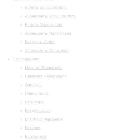
Билеты Большого зала
Абонементы Большого зала
Билеты Малого зала
Абонементы Малого зала
Как купить билет
Абонементы Музитория
О филармонии
Маэстро Темирканов
Правовая информация
Оркестры
Планы залов
Структура
Как добраться
Визит в филармонию
История
Библиотека