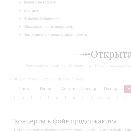
Творческие встречи
Выставки
Издания филармонии
Образовательные программы
Инклюзивные и специальные проекты
Открыт
Творческие встречи
Выставки
Издания филармони
2019/20
2020/21
2021/22
2022/23
2023/24
2024/25
Июнь
Июль
Август
Сентябрь
Октябрь
Н
1
2
3
4
5
6
7
8
9
10
11
12
13
14
Концерты в фойе продолжаются
Петербургская филармония продолжает цикл концертов в фойе. В но