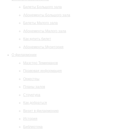
Билеты Большого зала
Абонементы Большого зала
Билеты Малого зала
Абонементы Малого зала
Как купить билет
Абонементы Музитория
О филармонии
Маэстро Темирканов
Правовая информация
Оркестры
Планы залов
Структура
Как добраться
Визит в филармонию
История
Библиотека