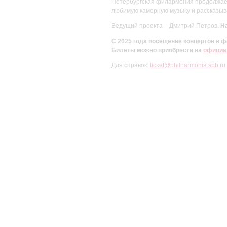
Петербургская филармония продолжает 
любимую камерную музыку и рассказыва
Ведущий проекта – Дмитрий Петров.
На
С 2025 года посещение концертов в
Билеты можно приобрести на
официа
Для справок:
ticket@philharmonia.spb.ru