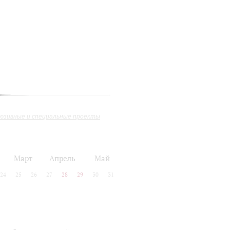
юзивные и специальные проекты
Март
Апрель
Май
24
25
26
27
28
29
30
31