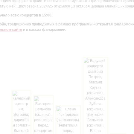
цикл концертов в фойе. В новом сезоне музыканты филармонических оркестр
ть о ней. Цикл сезона 2024/25 открылся 13 октября (афиша ближайших конц
чало всех концертов в 15:00.
 фойе, традиционно проводимых в рамках программы «Открытая филармон
льном сайте
и в кассах филармонии.