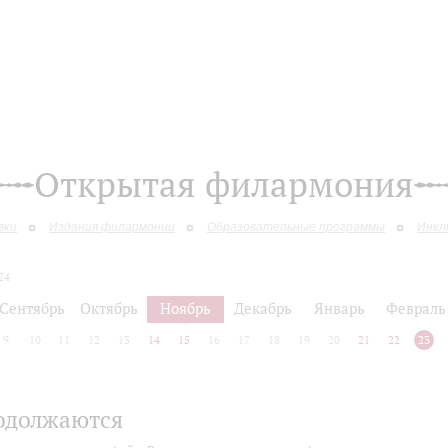
Открытая филармония
вки
Издания филармонии
Образовательные программы
Инкл
24
Сентябрь
Октябрь
Ноябрь
Декабрь
Январь
Февраль
9
10
11
12
13
14
15
16
17
18
19
20
21
22
23
одолжаются