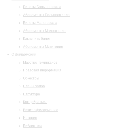
Билеты Большого зала
Абонементы Большого зала
Билеты Малого зала
Абонементы Малого зала
Как купить билет
Абонементы Музитория
О филармонии
Маэстро Темирканов
Правовая информация
Оркестры
Планы залов
Структура
Как добраться
Визит в филармонию
История
Библиотека