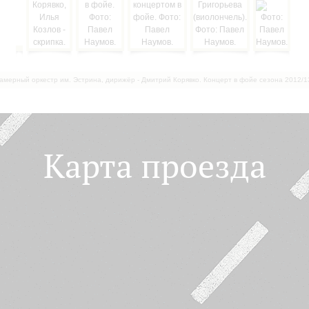
амерный оркестр им. Эстрина, дирижёр - Дмитрий Корявко. Концерт в фойе сезона 2012/1
Карта проезда