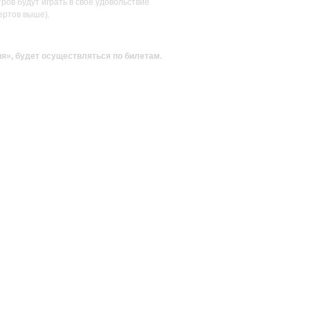
ов будут играть в своё удовольствие
ертов выше).
ия»
, будет осуществляться по билетам.