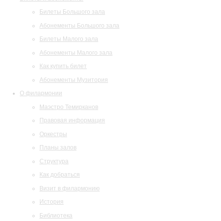
Билеты Большого зала
Абонементы Большого зала
Билеты Малого зала
Абонементы Малого зала
Как купить билет
Абонементы Музитория
О филармонии
Маэстро Темирканов
Правовая информация
Оркестры
Планы залов
Структура
Как добраться
Визит в филармонию
История
Библиотека