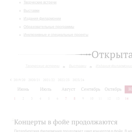
Творческие встречи
Выставки
Издания филармонии
Образовательные программы
Инклюзивные и специальные проекты
Открыт
Творческие встречи
Выставки
Издания филармони
2019/20
2020/21
2021/22
2022/23
2023/24
2024/25
Июнь
Июль
Август
Сентябрь
Октябрь
Н
1
2
3
4
5
6
7
8
9
10
11
12
13
14
Концерты в фойе продолжаются
Петербургская филармония продолжает цикл концертов в фойе. В но